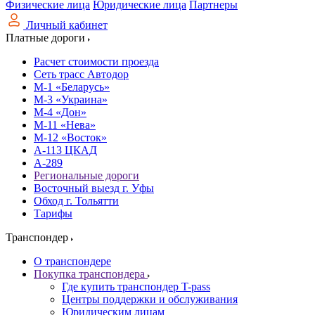
Физические лица
Юридические лица
Партнеры
Личный кабинет
Платные дороги
Расчет стоимости проезда
Сеть трасс Автодор
М-1 «Беларусь»
М-3 «Украина»
М-4 «Дон»
М-11 «Нева»
М-12 «Восток»
А-113 ЦКАД
А-289
Региональные дороги
Восточный выезд г. Уфы
Обход г. Тольятти
Тарифы
Транспондер
О транспондере
Покупка транспондера
Где купить транспондер T-pass
Центры поддержки и обслуживания
Юридическим лицам