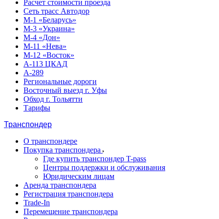
Расчет стоимости проезда
Сеть трасс Автодор
М-1 «Беларусь»
М-3 «Украина»
М-4 «Дон»
М-11 «Нева»
М-12 «Восток»
А-113 ЦКАД
А-289
Региональные дороги
Восточный выезд г. Уфы
Обход г. Тольятти
Тарифы
Транспондер
О транспондере
Покупка транспондера
Где купить транспондер T-pass
Центры поддержки и обслуживания
Юридическим лицам
Аренда транспондера
Регистрация транспондера
Trade-In
Перемещение транспондера