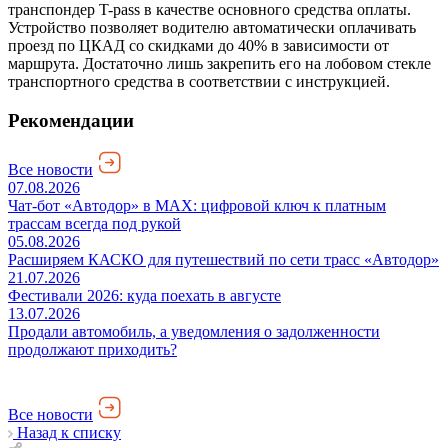
транспондер T-pass в качестве основного средства оплаты.
Устройство позволяет водителю автоматически оплачивать
проезд по ЦКАД со скидками до 40% в зависимости от
маршрута. Достаточно лишь закрепить его на лобовом стекле
транспортного средства в соответствии с инструкцией.
Рекомендации
Все новости
07.08.2026
Чат-бот «Автодор» в MAX: цифровой ключ к платным
трассам всегда под рукой
05.08.2026
Расширяем КАСКО для путешествий по сети трасс «Автодор»
21.07.2026
Фестивали 2026: куда поехать в августе
13.07.2026
Продали автомобиль, а уведомления о задолженности
продолжают приходить?
Все новости
Назад к списку