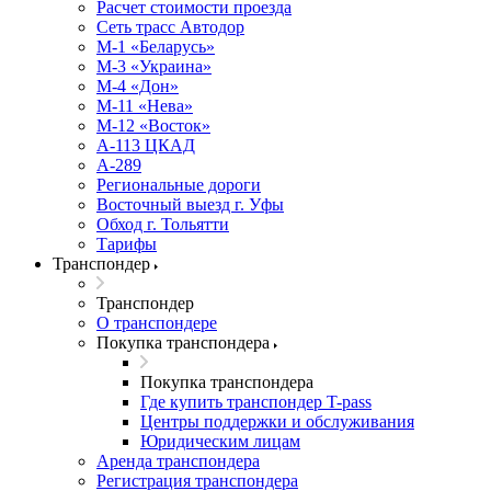
Расчет стоимости проезда
Сеть трасс Автодор
М-1 «Беларусь»
М-3 «Украина»
М-4 «Дон»
М-11 «Нева»
М-12 «Восток»
А-113 ЦКАД
А-289
Региональные дороги
Восточный выезд г. Уфы
Обход г. Тольятти
Тарифы
Транспондер
Транспондер
О транспондере
Покупка транспондера
Покупка транспондера
Где купить транспондер T-pass
Центры поддержки и обслуживания
Юридическим лицам
Аренда транспондера
Регистрация транспондера