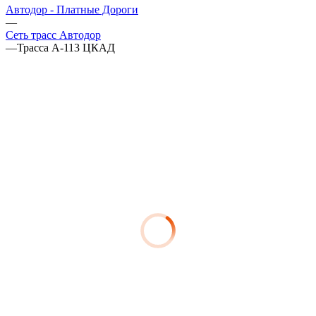
Автодор - Платные Дороги
—
Сеть трасс Автодор
—
Трасса А-113 ЦКАД