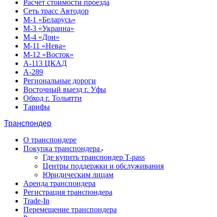
Расчет стоимости проезда
Сеть трасс Автодор
М-1 «Беларусь»
М-3 «Украина»
М-4 «Дон»
М-11 «Нева»
М-12 «Восток»
А-113 ЦКАД
А-289
Региональные дороги
Восточный выезд г. Уфы
Обход г. Тольятти
Тарифы
Транспондер
О транспондере
Покупка транспондера
Где купить транспондер T-pass
Центры поддержки и обслуживания
Юридическим лицам
Аренда транспондера
Регистрация транспондера
Trade-In
Перемещение транспондера