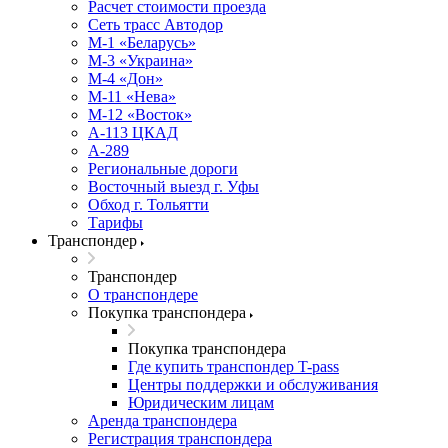
Расчет стоимости проезда
Сеть трасс Автодор
М-1 «Беларусь»
М-3 «Украина»
М-4 «Дон»
М-11 «Нева»
М-12 «Восток»
А-113 ЦКАД
А-289
Региональные дороги
Восточный выезд г. Уфы
Обход г. Тольятти
Тарифы
Транспондер
Транспондер
О транспондере
Покупка транспондера
Покупка транспондера
Где купить транспондер T-pass
Центры поддержки и обслуживания
Юридическим лицам
Аренда транспондера
Регистрация транспондера