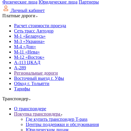
Физические лица
Юридические лица
Партнеры
Личный кабинет
Платные дороги
Расчет стоимости проезда
Сеть трасс Автодор
М-1 «Беларусь»
М-3 «Украина»
М-4 «Дон»
М-11 «Нева»
М-12 «Восток»
А-113 ЦКАД
А-289
Региональные дороги
Восточный выезд г. Уфы
Обход г. Тольятти
Тарифы
Транспондер
О транспондере
Покупка транспондера
Где купить транспондер T-pass
Центры поддержки и обслуживания
Юридическим лицам