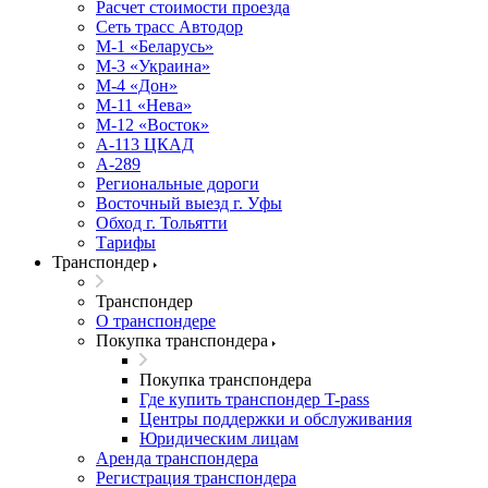
Расчет стоимости проезда
Сеть трасс Автодор
М-1 «Беларусь»
М-3 «Украина»
М-4 «Дон»
М-11 «Нева»
М-12 «Восток»
А-113 ЦКАД
А-289
Региональные дороги
Восточный выезд г. Уфы
Обход г. Тольятти
Тарифы
Транспондер
Транспондер
О транспондере
Покупка транспондера
Покупка транспондера
Где купить транспондер T-pass
Центры поддержки и обслуживания
Юридическим лицам
Аренда транспондера
Регистрация транспондера