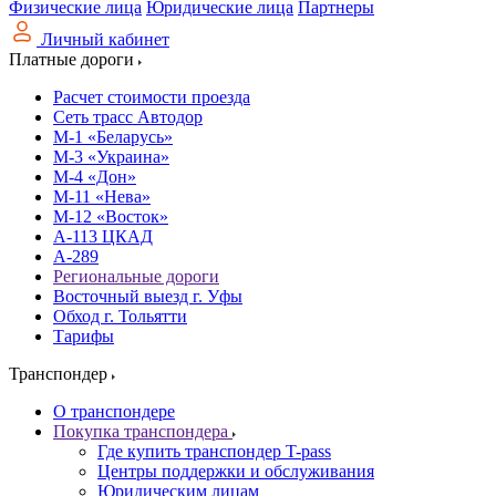
Физические лица
Юридические лица
Партнеры
Личный кабинет
Платные дороги
Расчет стоимости проезда
Сеть трасс Автодор
М-1 «Беларусь»
М-3 «Украина»
М-4 «Дон»
М-11 «Нева»
М-12 «Восток»
А-113 ЦКАД
А-289
Региональные дороги
Восточный выезд г. Уфы
Обход г. Тольятти
Тарифы
Транспондер
О транспондере
Покупка транспондера
Где купить транспондер T-pass
Центры поддержки и обслуживания
Юридическим лицам