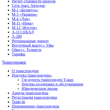
Расчет стоимости проезда
Сеть трасс Автодор
М-1 «Беларусь»
М-3 «Украина»
М-4 «Дон»
М-11 «Нева»
М-12 «Восток»
А-113 ЦКАД
А-289
Региональные дороги
Восточный выезд г. Уфы
Обход г. Тольятти
Тарифы
Транспондер
О транспондере
Покупка транспондера
Где купить транспондер T-pass
Центры поддержки и обслуживания
Юридическим лицам
Аренда транспондера
Регистрация транспондера
Trade-In
Перемещение транспондера