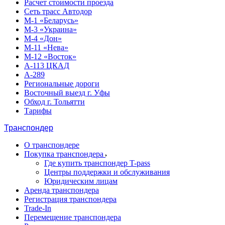
Расчет стоимости проезда
Сеть трасс Автодор
М-1 «Беларусь»
М-3 «Украина»
М-4 «Дон»
М-11 «Нева»
М-12 «Восток»
А-113 ЦКАД
А-289
Региональные дороги
Восточный выезд г. Уфы
Обход г. Тольятти
Тарифы
Транспондер
О транспондере
Покупка транспондера
Где купить транспондер T-pass
Центры поддержки и обслуживания
Юридическим лицам
Аренда транспондера
Регистрация транспондера
Trade-In
Перемещение транспондера