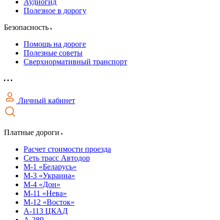
Аудиогид
Полезное в дорогу
Безопасность
Помощь на дороге
Полезные советы
Сверхнормативный транспорт
Личный кабинет
Платные дороги
Расчет стоимости проезда
Сеть трасс Автодор
М-1 «Беларусь»
М-3 «Украина»
М-4 «Дон»
М-11 «Нева»
М-12 «Восток»
А-113 ЦКАД
А-289