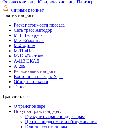
Физические лица
Юридические лица
Партнеры
Личный кабинет
Платные дороги
Расчет стоимости проезда
Сеть трасс Автодор
М-1 «Беларусь»
М-3 «Украина»
М-4 «Дон»
М-11 «Нева»
М-12 «Восток»
А-113 ЦКАД
А-289
Региональные дороги
Восточный выезд г. Уфы
Обход г. Тольятти
Тарифы
Транспондер
О транспондере
Покупка транспондера
Где купить транспондер T-pass
Центры поддержки и обслуживания
Юридическим лицам