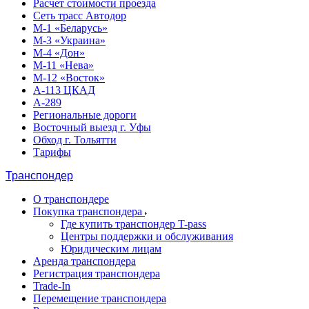
Расчет стоимости проезда
Сеть трасс Автодор
М-1 «Беларусь»
М-3 «Украина»
М-4 «Дон»
М-11 «Нева»
М-12 «Восток»
А-113 ЦКАД
А-289
Региональные дороги
Восточный выезд г. Уфы
Обход г. Тольятти
Тарифы
Транспондер
О транспондере
Покупка транспондера
Где купить транспондер T-pass
Центры поддержки и обслуживания
Юридическим лицам
Аренда транспондера
Регистрация транспондера
Trade-In
Перемещение транспондера