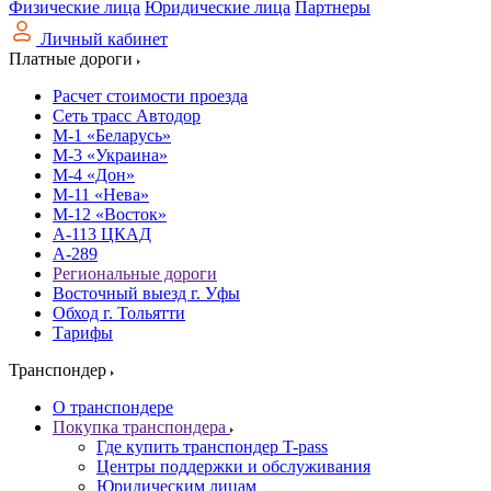
Физические лица
Юридические лица
Партнеры
Личный кабинет
Платные дороги
Расчет стоимости проезда
Сеть трасс Автодор
М-1 «Беларусь»
М-3 «Украина»
М-4 «Дон»
М-11 «Нева»
М-12 «Восток»
А-113 ЦКАД
А-289
Региональные дороги
Восточный выезд г. Уфы
Обход г. Тольятти
Тарифы
Транспондер
О транспондере
Покупка транспондера
Где купить транспондер T-pass
Центры поддержки и обслуживания
Юридическим лицам