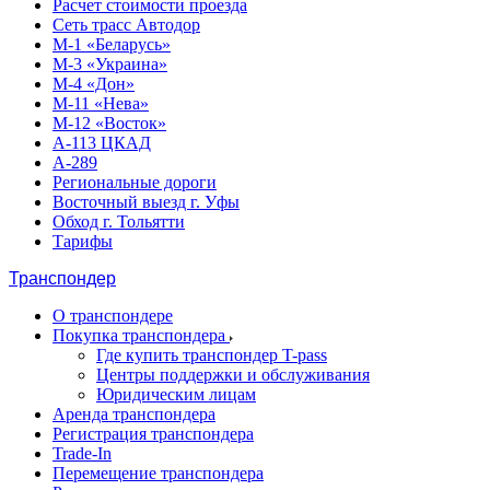
Расчет стоимости проезда
Сеть трасс Автодор
М-1 «Беларусь»
М-3 «Украина»
М-4 «Дон»
М-11 «Нева»
М-12 «Восток»
А-113 ЦКАД
А-289
Региональные дороги
Восточный выезд г. Уфы
Обход г. Тольятти
Тарифы
Транспондер
О транспондере
Покупка транспондера
Где купить транспондер T-pass
Центры поддержки и обслуживания
Юридическим лицам
Аренда транспондера
Регистрация транспондера
Trade-In
Перемещение транспондера