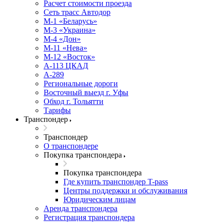
Расчет стоимости проезда
Сеть трасс Автодор
М-1 «Беларусь»
М-3 «Украина»
М-4 «Дон»
М-11 «Нева»
М-12 «Восток»
А-113 ЦКАД
А-289
Региональные дороги
Восточный выезд г. Уфы
Обход г. Тольятти
Тарифы
Транспондер
Транспондер
О транспондере
Покупка транспондера
Покупка транспондера
Где купить транспондер T-pass
Центры поддержки и обслуживания
Юридическим лицам
Аренда транспондера
Регистрация транспондера