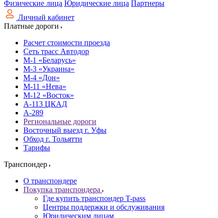
Физические лица
Юридические лица
Партнеры
Личный кабинет
Платные дороги
Расчет стоимости проезда
Сеть трасс Автодор
М-1 «Беларусь»
М-3 «Украина»
М-4 «Дон»
М-11 «Нева»
М-12 «Восток»
А-113 ЦКАД
А-289
Региональные дороги
Восточный выезд г. Уфы
Обход г. Тольятти
Тарифы
Транспондер
О транспондере
Покупка транспондера
Где купить транспондер T-pass
Центры поддержки и обслуживания
Юридическим лицам