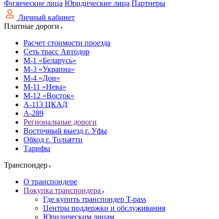
Физические лица
Юридические лица
Партнеры
Личный кабинет
Платные дороги
Расчет стоимости проезда
Сеть трасс Автодор
М-1 «Беларусь»
М-3 «Украина»
М-4 «Дон»
М-11 «Нева»
М-12 «Восток»
А-113 ЦКАД
А-289
Региональные дороги
Восточный выезд г. Уфы
Обход г. Тольятти
Тарифы
Транспондер
О транспондере
Покупка транспондера
Где купить транспондер T-pass
Центры поддержки и обслуживания
Юридическим лицам