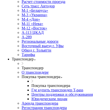
Расчет стоимости проезда
Сеть трасс Автодор
М-1 «Беларусь»
М-3 «Украина»
М-4 «Дон»
М-11 «Нева»
М-12 «Восток»
А-113 ЦКАД
А-289
Региональные дороги
Восточный выезд г. Уфы
Обход г. Тольятти
Тарифы
Транспондер
Транспондер
О транспондере
Покупка транспондера
Покупка транспондера
Где купить транспондер T-pass
Центры поддержки и обслуживания
Юридическим лицам
Аренда транспондера
Регистрация транспондера