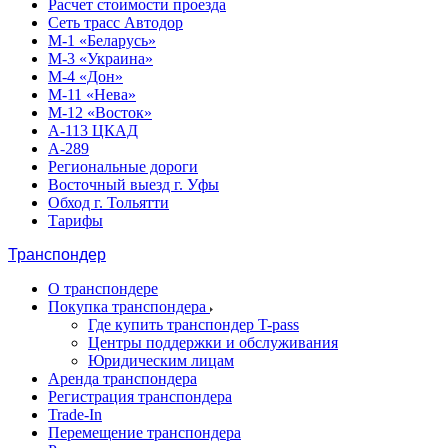
Расчет стоимости проезда
Сеть трасс Автодор
М-1 «Беларусь»
М-3 «Украина»
М-4 «Дон»
М-11 «Нева»
М-12 «Восток»
А-113 ЦКАД
А-289
Региональные дороги
Восточный выезд г. Уфы
Обход г. Тольятти
Тарифы
Транспондер
О транспондере
Покупка транспондера
Где купить транспондер T-pass
Центры поддержки и обслуживания
Юридическим лицам
Аренда транспондера
Регистрация транспондера
Trade-In
Перемещение транспондера