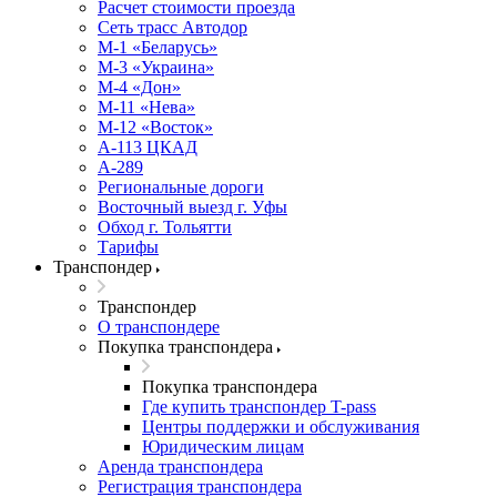
Расчет стоимости проезда
Сеть трасс Автодор
М-1 «Беларусь»
М-3 «Украина»
М-4 «Дон»
М-11 «Нева»
М-12 «Восток»
А-113 ЦКАД
А-289
Региональные дороги
Восточный выезд г. Уфы
Обход г. Тольятти
Тарифы
Транспондер
Транспондер
О транспондере
Покупка транспондера
Покупка транспондера
Где купить транспондер T-pass
Центры поддержки и обслуживания
Юридическим лицам
Аренда транспондера
Регистрация транспондера