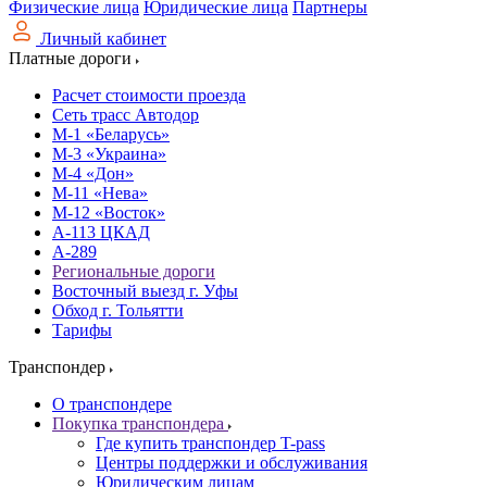
Физические лица
Юридические лица
Партнеры
Личный кабинет
Платные дороги
Расчет стоимости проезда
Сеть трасс Автодор
М-1 «Беларусь»
М-3 «Украина»
М-4 «Дон»
М-11 «Нева»
М-12 «Восток»
А-113 ЦКАД
А-289
Региональные дороги
Восточный выезд г. Уфы
Обход г. Тольятти
Тарифы
Транспондер
О транспондере
Покупка транспондера
Где купить транспондер T-pass
Центры поддержки и обслуживания
Юридическим лицам