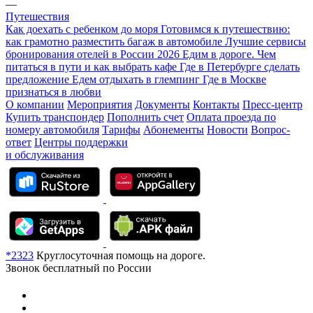
—
Путешествия
Как доехать с ребенком до моря
Готовимся к путешествию:
как грамотно разместить багаж в автомобиле
Лучшие сервисы
бронирования отелей в России 2026
Едим в дороге. Чем
питаться в пути и как выбрать кафе
Где в Петербурге сделать
предложение
Едем отдыхать в глемпинг
Где в Москве
признаться в любви
О компании
Мероприятия
Документы
Контакты
Пресс-центр
Купить транспондер
Пополнить счет
Оплата проезда по
номеру автомобиля
Тарифы
Абонементы
Новости
Вопрос-
ответ
Центры поддержки
и обслуживания
*2323
Круглосуточная помощь на дороге.
Звонок бесплатный по России