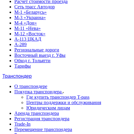
Расчет стоимости проезда
Сеть трасс Автодор
М-1 «Беларусь»
М-3 «Украина»
М-4 «Дон»
М-11 «Нева»
М-12 «Восток»
А-113 ЦКАД
А-289
Региональные дороги
Восточный выезд г. Уфы
Обход г. Тольятти
Тарифы
Транспондер
О транспондере
Покупка транспондера
Где купить транспондер T-pass
Центры поддержки и обслуживания
Юридическим лицам
Аренда транспондера
Регистрация транспондера
Trade-In
Перемещение транспондера