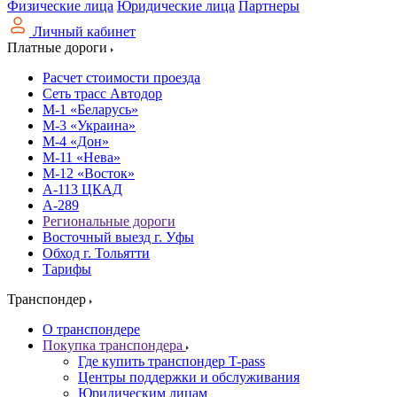
Физические лица
Юридические лица
Партнеры
Личный кабинет
Платные дороги
Расчет стоимости проезда
Сеть трасс Автодор
М-1 «Беларусь»
М-3 «Украина»
М-4 «Дон»
М-11 «Нева»
М-12 «Восток»
А-113 ЦКАД
А-289
Региональные дороги
Восточный выезд г. Уфы
Обход г. Тольятти
Тарифы
Транспондер
О транспондере
Покупка транспондера
Где купить транспондер T-pass
Центры поддержки и обслуживания
Юридическим лицам