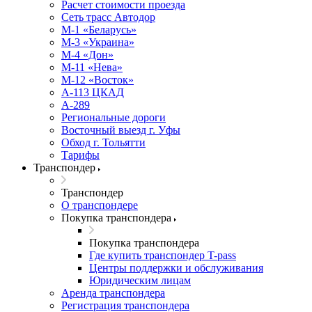
Расчет стоимости проезда
Сеть трасс Автодор
М-1 «Беларусь»
М-3 «Украина»
М-4 «Дон»
М-11 «Нева»
М-12 «Восток»
А-113 ЦКАД
А-289
Региональные дороги
Восточный выезд г. Уфы
Обход г. Тольятти
Тарифы
Транспондер
Транспондер
О транспондере
Покупка транспондера
Покупка транспондера
Где купить транспондер T-pass
Центры поддержки и обслуживания
Юридическим лицам
Аренда транспондера
Регистрация транспондера