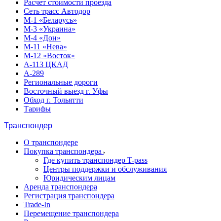
Расчет стоимости проезда
Сеть трасс Автодор
М-1 «Беларусь»
М-3 «Украина»
М-4 «Дон»
М-11 «Нева»
М-12 «Восток»
А-113 ЦКАД
А-289
Региональные дороги
Восточный выезд г. Уфы
Обход г. Тольятти
Тарифы
Транспондер
О транспондере
Покупка транспондера
Где купить транспондер T-pass
Центры поддержки и обслуживания
Юридическим лицам
Аренда транспондера
Регистрация транспондера
Trade-In
Перемещение транспондера