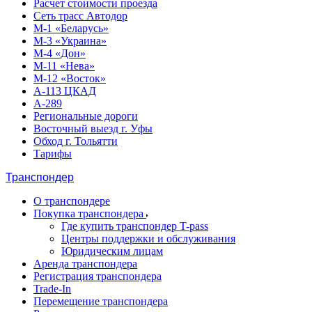
Расчет стоимости проезда
Сеть трасс Автодор
М-1 «Беларусь»
М-3 «Украина»
М-4 «Дон»
М-11 «Нева»
М-12 «Восток»
А-113 ЦКАД
А-289
Региональные дороги
Восточный выезд г. Уфы
Обход г. Тольятти
Тарифы
Транспондер
О транспондере
Покупка транспондера
Где купить транспондер T-pass
Центры поддержки и обслуживания
Юридическим лицам
Аренда транспондера
Регистрация транспондера
Trade-In
Перемещение транспондера