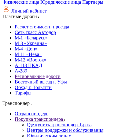
Физические лица
Юридические лица
Партнеры
Личный кабинет
Платные дороги
Расчет стоимости проезда
Сеть трасс Автодор
М-1 «Беларусь»
М-3 «Украина»
М-4 «Дон»
М-11 «Нева»
М-12 «Восток»
А-113 ЦКАД
А-289
Региональные дороги
Восточный выезд г. Уфы
Обход г. Тольятти
Тарифы
Транспондер
О транспондере
Покупка транспондера
Где купить транспондер T-pass
Центры поддержки и обслуживания
Юридическим лицам