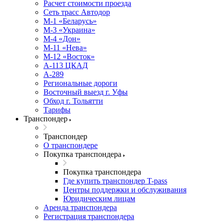
Расчет стоимости проезда
Сеть трасс Автодор
М-1 «Беларусь»
М-3 «Украина»
М-4 «Дон»
М-11 «Нева»
М-12 «Восток»
А-113 ЦКАД
А-289
Региональные дороги
Восточный выезд г. Уфы
Обход г. Тольятти
Тарифы
Транспондер
Транспондер
О транспондере
Покупка транспондера
Покупка транспондера
Где купить транспондер T-pass
Центры поддержки и обслуживания
Юридическим лицам
Аренда транспондера
Регистрация транспондера