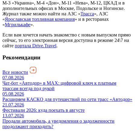
М-3 «Украина», М-4 «Дон», М-11 «Нева», М-12, ЦКАД и в
дополнительных офисах в Москве, Подольске и Ногинске.
Журнал также можно найти на АЗС «
Трасса
», АЗС
«
Ярославская топливная компания
» и в ресторанах
«
Мгрилькафе
».
Если вам хочется начать знакомство с новым выпуском прямо
сейчас, то его электронная версия доступна в режиме 24\7 на
сайте
портала Drive.Travel
.
Рекомендации
Все новости
07.08.2026
Чат-бот «Автодор» в MAX: цифровой ключ к платным
трассам всегда под рукой
05.08.2026
Расширяем КАСКО для путешествий по сети трасс «Автодор»
21.07.2026
Фестивали 2026: куда поехать в августе
13.07.2026
Продали автомобиль, а уведомления о задолженности
продолжают приходить?