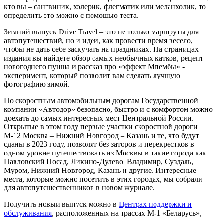
кто вы – сангвиник, холерик, флегматик или меланхолик, то
определить это можно с помощью теста.
Зимний выпуск Drive.Travel – это не только маршруты для
автопутешествий, но и идеи, как провести время весело,
чтобы не дать себе заскучать на праздниках. На страницах
издания вы найдете обзор самых необычных катков, рецепт
новогоднего пунша и рассказ про «эффект Мпембы» -
эксперимент, который позволит вам сделать лучшую
фотографию зимой.
По скоростным автомобильным дорогам Государственной
компании «Автодор» безопасно, быстро и с комфортом можно
доехать до самых интересных мест Центральной России.
Открытые в этом году первые участки скоростной дороги
М-12 Москва – Нижний Новгород – Казань и те, что будут
сданы в 2023 году, позволят без заторов и перекрестков в
одном уровне путешествовать из Москвы в такие города как
Павловский Посад, Ликино-Дулево, Владимир, Суздаль,
Муром, Нижний Новгород, Казань и другие. Интересные
места, которые можно посетить в этих городах, мы собрали
для автопутешественников в новом журнале.
Получить новый выпуск можно в
Центрах поддержки и
обслуживания
, расположенных на трассах М-1 «Беларусь»,