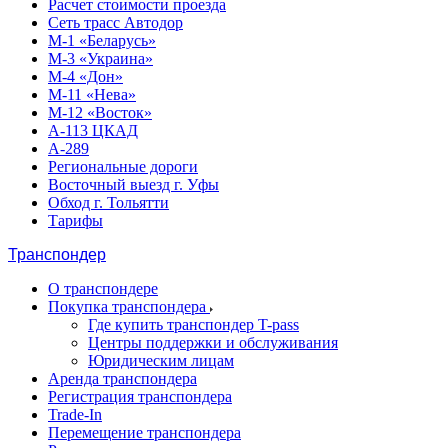
Расчет стоимости проезда
Сеть трасс Автодор
М-1 «Беларусь»
М-3 «Украина»
М-4 «Дон»
М-11 «Нева»
М-12 «Восток»
А-113 ЦКАД
А-289
Региональные дороги
Восточный выезд г. Уфы
Обход г. Тольятти
Тарифы
Транспондер
О транспондере
Покупка транспондера
Где купить транспондер T-pass
Центры поддержки и обслуживания
Юридическим лицам
Аренда транспондера
Регистрация транспондера
Trade-In
Перемещение транспондера