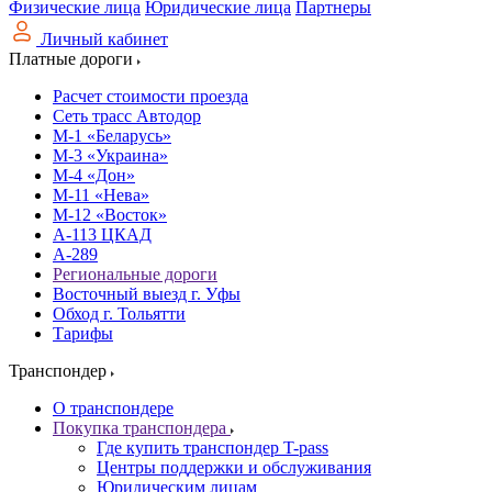
Физические лица
Юридические лица
Партнеры
Личный кабинет
Платные дороги
Расчет стоимости проезда
Сеть трасс Автодор
М-1 «Беларусь»
М-3 «Украина»
М-4 «Дон»
М-11 «Нева»
М-12 «Восток»
А-113 ЦКАД
А-289
Региональные дороги
Восточный выезд г. Уфы
Обход г. Тольятти
Тарифы
Транспондер
О транспондере
Покупка транспондера
Где купить транспондер T-pass
Центры поддержки и обслуживания
Юридическим лицам