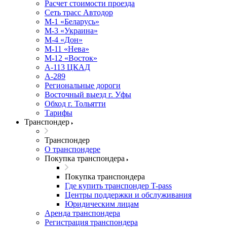
Расчет стоимости проезда
Сеть трасс Автодор
М-1 «Беларусь»
М-3 «Украина»
М-4 «Дон»
М-11 «Нева»
М-12 «Восток»
А-113 ЦКАД
А-289
Региональные дороги
Восточный выезд г. Уфы
Обход г. Тольятти
Тарифы
Транспондер
Транспондер
О транспондере
Покупка транспондера
Покупка транспондера
Где купить транспондер T-pass
Центры поддержки и обслуживания
Юридическим лицам
Аренда транспондера
Регистрация транспондера