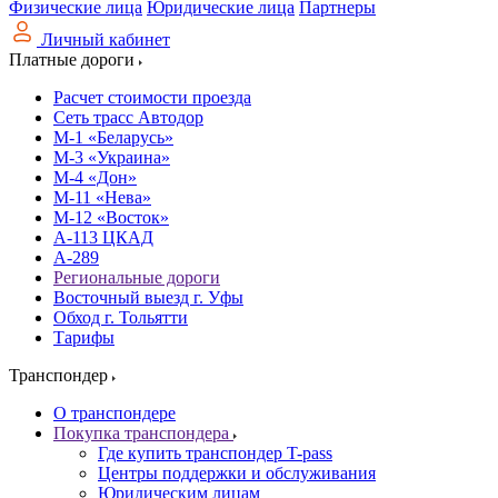
Физические лица
Юридические лица
Партнеры
Личный кабинет
Платные дороги
Расчет стоимости проезда
Сеть трасс Автодор
М-1 «Беларусь»
М-3 «Украина»
М-4 «Дон»
М-11 «Нева»
М-12 «Восток»
А-113 ЦКАД
А-289
Региональные дороги
Восточный выезд г. Уфы
Обход г. Тольятти
Тарифы
Транспондер
О транспондере
Покупка транспондера
Где купить транспондер T-pass
Центры поддержки и обслуживания
Юридическим лицам