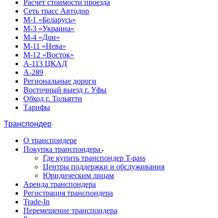
Расчет стоимости проезда
Сеть трасс Автодор
М-1 «Беларусь»
М-3 «Украина»
М-4 «Дон»
М-11 «Нева»
М-12 «Восток»
А-113 ЦКАД
А-289
Региональные дороги
Восточный выезд г. Уфы
Обход г. Тольятти
Тарифы
Транспондер
О транспондере
Покупка транспондера
Где купить транспондер T-pass
Центры поддержки и обслуживания
Юридическим лицам
Аренда транспондера
Регистрация транспондера
Trade-In
Перемещение транспондера