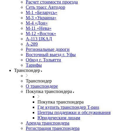
Расчет стоимости проезда
Сеть трасс Автодор
М-1 «Беларусь»
М-3 «Украина»
М-4 «Дон»
М-11 «Нева»
М-12 «Восток»
А-113 ЦКАД
А-289
Региональные дороги
Восточный выезд г. Уфы
Обход г. Тольятти
Тарифы
Транспондер
Транспондер
О транспондере
Покупка транспондера
Покупка транспондера
Где купить транспондер T-pass
Центры поддержки и обслуживания
Юридическим лицам
Аренда транспондера
Регистрация транспондера