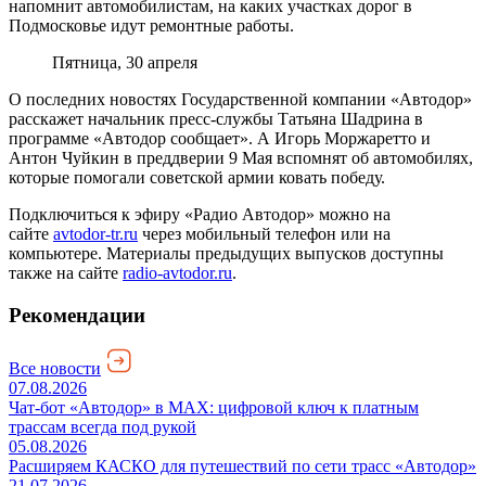
напомнит автомобилистам, на каких участках дорог в
Подмосковье идут ремонтные работы.
Пятница, 30 апреля
О последних новостях Государственной компании «Автодор»
расскажет начальник пресс-службы Татьяна Шадрина в
программе «Автодор сообщает». А Игорь Моржаретто и
Антон Чуйкин в преддверии 9 Мая вспомнят об автомобилях,
которые помогали советской армии ковать победу.
Подключиться к эфиру «Радио Автодор» можно на
сайте
avtodor-tr.ru
через мобильный телефон или на
компьютере. Материалы предыдущих выпусков доступны
также на сайте
radio-avtodor.ru
.
Рекомендации
Все новости
07.08.2026
Чат-бот «Автодор» в MAX: цифровой ключ к платным
трассам всегда под рукой
05.08.2026
Расширяем КАСКО для путешествий по сети трасс «Автодор»
21.07.2026