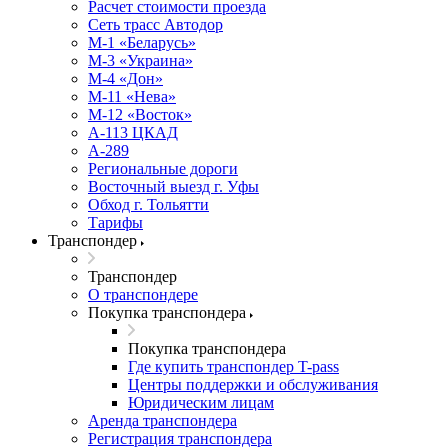
Расчет стоимости проезда
Сеть трасс Автодор
М-1 «Беларусь»
М-3 «Украина»
М-4 «Дон»
М-11 «Нева»
М-12 «Восток»
А-113 ЦКАД
А-289
Региональные дороги
Восточный выезд г. Уфы
Обход г. Тольятти
Тарифы
Транспондер
Транспондер
О транспондере
Покупка транспондера
Покупка транспондера
Где купить транспондер T-pass
Центры поддержки и обслуживания
Юридическим лицам
Аренда транспондера
Регистрация транспондера