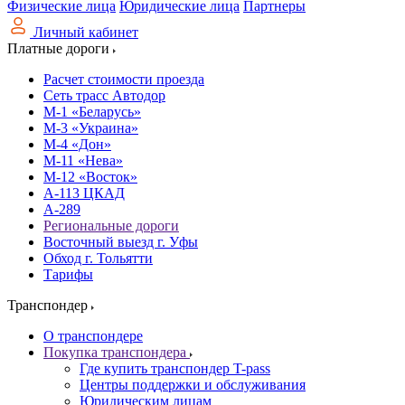
Физические лица
Юридические лица
Партнеры
Личный кабинет
Платные дороги
Расчет стоимости проезда
Сеть трасс Автодор
М-1 «Беларусь»
М-3 «Украина»
М-4 «Дон»
М-11 «Нева»
М-12 «Восток»
А-113 ЦКАД
А-289
Региональные дороги
Восточный выезд г. Уфы
Обход г. Тольятти
Тарифы
Транспондер
О транспондере
Покупка транспондера
Где купить транспондер T-pass
Центры поддержки и обслуживания
Юридическим лицам