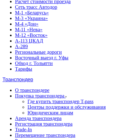
Расчет стоимости проезда
Сеть трасс Автодор
М-1 «Беларусь»
М-3 «Украина»
М-4 «Дон»
М-11 «Нева»
М-12 «Восток»
А-113 ЦКАД
А-289
Региональные дороги
Восточный выезд г. Уфы
Обход г. Тольятти
Тарифы
Транспондер
О транспондере
Покупка транспондера
Где купить транспондер T-pass
Центры поддержки и обслуживания
Юридическим лицам
Аренда транспондера
Регистрация транспондера
Trade-In
Перемещение транспондера