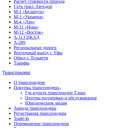
Расчет стоимости проезда
Сеть трасс Автодор
М-1 «Беларусь»
М-3 «Украина»
М-4 «Дон»
М-11 «Нева»
М-12 «Восток»
А-113 ЦКАД
А-289
Региональные дороги
Восточный выезд г. Уфы
Обход г. Тольятти
Тарифы
Транспондер
О транспондере
Покупка транспондера
Где купить транспондер T-pass
Центры поддержки и обслуживания
Юридическим лицам
Аренда транспондера
Регистрация транспондера
Trade-In
Перемещение транспондера