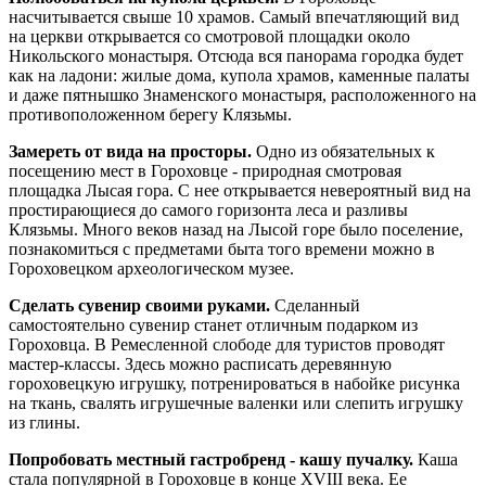
насчитывается свыше 10 храмов. Самый впечатляющий вид
на церкви открывается со смотровой площадки около
Никольского монастыря. Отсюда вся панорама городка будет
как на ладони: жилые дома, купола храмов, каменные палаты
и даже пятнышко Знаменского монастыря, расположенного на
противоположенном берегу Клязьмы.
Замереть от вида на просторы.
Одно из обязательных к
посещению мест в Гороховце - природная смотровая
площадка Лысая гора. С нее открывается невероятный вид на
простирающиеся до самого горизонта леса и разливы
Клязьмы. Много веков назад на Лысой горе было поселение,
познакомиться с предметами быта того времени можно в
Гороховецком археологическом музее.
Сделать сувенир своими руками.
Сделанный
самостоятельно сувенир станет отличным подарком из
Гороховца. В Ремесленной слободе для туристов проводят
мастер-классы. Здесь можно расписать деревянную
гороховецкую игрушку, потренироваться в набойке рисунка
на ткань, свалять игрушечные валенки или слепить игрушку
из глины.
Попробовать местный гастробренд - кашу пучалку.
Каша
стала популярной в Гороховце в конце XVIII века. Ее