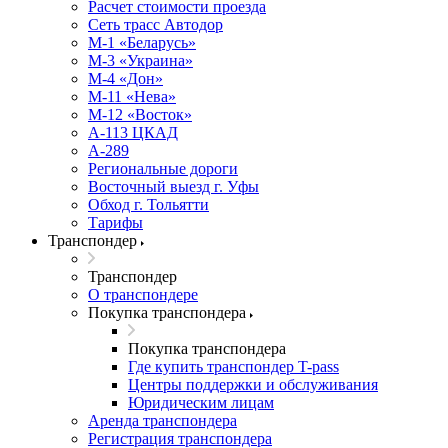
Расчет стоимости проезда
Сеть трасс Автодор
М-1 «Беларусь»
М-3 «Украина»
М-4 «Дон»
М-11 «Нева»
М-12 «Восток»
А-113 ЦКАД
А-289
Региональные дороги
Восточный выезд г. Уфы
Обход г. Тольятти
Тарифы
Транспондер
Транспондер
О транспондере
Покупка транспондера
Покупка транспондера
Где купить транспондер T-pass
Центры поддержки и обслуживания
Юридическим лицам
Аренда транспондера
Регистрация транспондера