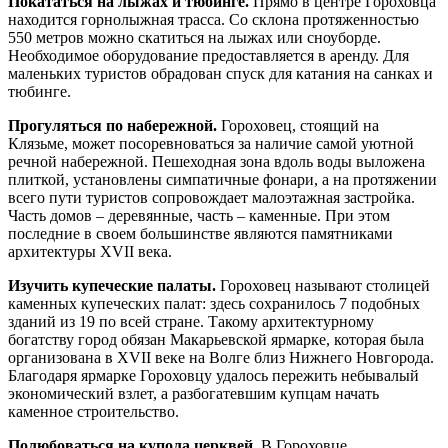
Покататься на лыжах и тюбинге.
Прямо в центре Гороховца
находится горнолыжная трасса. Со склона протяженностью
550 метров можно скатиться на лыжах или сноуборде.
Необходимое оборудование предоставляется в аренду. Для
маленьких туристов обрадован спуск для катания на санках и
тюбинге.
Прогуляться по набережной.
Гороховец, стоящий на
Клязьме, может посоревноваться за наличие самой уютной
речной набережной. Пешеходная зона вдоль воды выложена
плиткой, установлены симпатичные фонари, а на протяжении
всего пути туристов сопровождает малоэтажная застройка.
Часть домов – деревянные, часть – каменные. При этом
последние в своем большинстве являются памятниками
архитектуры XVII века.
Изучить купеческие палаты.
Гороховец называют столицей
каменных купеческих палат: здесь сохранилось 7 подобных
зданий из 19 по всей стране. Такому архитектурному
богатству город обязан Макарьевской ярмарке, которая была
организована в XVII веке на Волге близ Нижнего Новгорода.
Благодаря ярмарке Гороховцу удалось пережить небывалый
экономический взлет, а разбогатевшим купцам начать
каменное строительство.
Полюбоваться на купола церквей.
В Гороховце