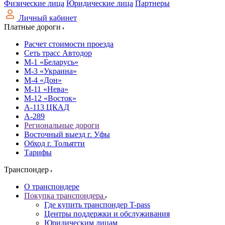
Физические лица
Юридические лица
Партнеры
Личный кабинет
Платные дороги
Расчет стоимости проезда
Сеть трасс Автодор
М-1 «Беларусь»
М-3 «Украина»
М-4 «Дон»
М-11 «Нева»
М-12 «Восток»
А-113 ЦКАД
А-289
Региональные дороги
Восточный выезд г. Уфы
Обход г. Тольятти
Тарифы
Транспондер
О транспондере
Покупка транспондера
Где купить транспондер T-pass
Центры поддержки и обслуживания
Юридическим лицам