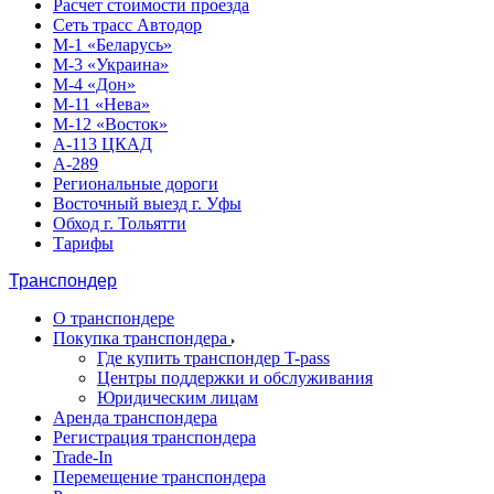
Расчет стоимости проезда
Сеть трасс Автодор
М-1 «Беларусь»
М-3 «Украина»
М-4 «Дон»
М-11 «Нева»
М-12 «Восток»
А-113 ЦКАД
А-289
Региональные дороги
Восточный выезд г. Уфы
Обход г. Тольятти
Тарифы
Транспондер
О транспондере
Покупка транспондера
Где купить транспондер T-pass
Центры поддержки и обслуживания
Юридическим лицам
Аренда транспондера
Регистрация транспондера
Trade-In
Перемещение транспондера