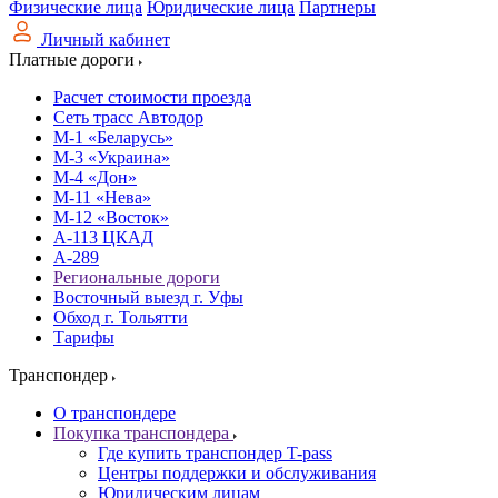
Физические лица
Юридические лица
Партнеры
Личный кабинет
Платные дороги
Расчет стоимости проезда
Сеть трасс Автодор
М-1 «Беларусь»
М-3 «Украина»
М-4 «Дон»
М-11 «Нева»
М-12 «Восток»
А-113 ЦКАД
А-289
Региональные дороги
Восточный выезд г. Уфы
Обход г. Тольятти
Тарифы
Транспондер
О транспондере
Покупка транспондера
Где купить транспондер T-pass
Центры поддержки и обслуживания
Юридическим лицам