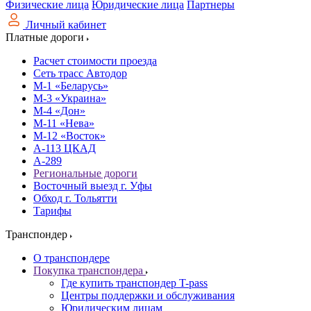
Физические лица
Юридические лица
Партнеры
Личный кабинет
Платные дороги
Расчет стоимости проезда
Сеть трасс Автодор
М-1 «Беларусь»
М-3 «Украина»
М-4 «Дон»
М-11 «Нева»
М-12 «Восток»
А-113 ЦКАД
А-289
Региональные дороги
Восточный выезд г. Уфы
Обход г. Тольятти
Тарифы
Транспондер
О транспондере
Покупка транспондера
Где купить транспондер T-pass
Центры поддержки и обслуживания
Юридическим лицам