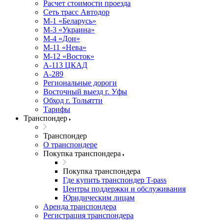
Расчет стоимости проезда
Сеть трасс Автодор
М-1 «Беларусь»
М-3 «Украина»
М-4 «Дон»
М-11 «Нева»
М-12 «Восток»
А-113 ЦКАД
А-289
Региональные дороги
Восточный выезд г. Уфы
Обход г. Тольятти
Тарифы
Транспондер
Транспондер
О транспондере
Покупка транспондера
Покупка транспондера
Где купить транспондер T-pass
Центры поддержки и обслуживания
Юридическим лицам
Аренда транспондера
Регистрация транспондера