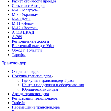
Расчет стоимости проезда
Сеть трасс Автодор
М-1 «Беларусь»
М-3 «Украина»
М-4 «Дон»
М-11 «Нева»
М-12 «Восток»
А-113 ЦКАД
А-289
Региональные дороги
Восточный выезд г. Уфы
Обход г. Тольятти
Тарифы
Транспондер
О транспондере
Покупка транспондера
Где купить транспондер T-pass
Центры поддержки и обслуживания
Юридическим лицам
Аренда транспондера
Регистрация транспондера
Trade-In
Перемещение транспондера