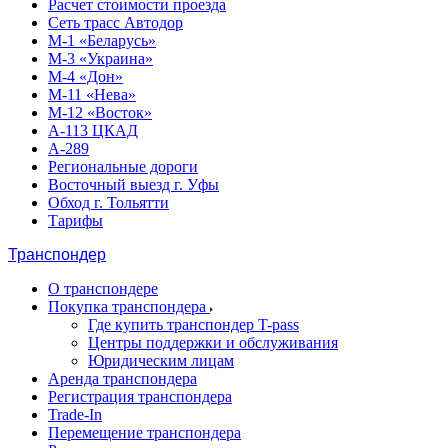
Расчет стоимости проезда
Сеть трасс Автодор
М-1 «Беларусь»
М-3 «Украина»
М-4 «Дон»
М-11 «Нева»
М-12 «Восток»
А-113 ЦКАД
А-289
Региональные дороги
Восточный выезд г. Уфы
Обход г. Тольятти
Тарифы
Транспондер
О транспондере
Покупка транспондера
Где купить транспондер T-pass
Центры поддержки и обслуживания
Юридическим лицам
Аренда транспондера
Регистрация транспондера
Trade-In
Перемещение транспондера