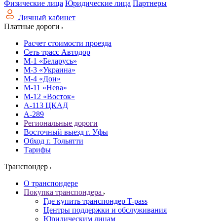
Физические лица
Юридические лица
Партнеры
Личный кабинет
Платные дороги
Расчет стоимости проезда
Сеть трасс Автодор
М-1 «Беларусь»
М-3 «Украина»
М-4 «Дон»
М-11 «Нева»
М-12 «Восток»
А-113 ЦКАД
А-289
Региональные дороги
Восточный выезд г. Уфы
Обход г. Тольятти
Тарифы
Транспондер
О транспондере
Покупка транспондера
Где купить транспондер T-pass
Центры поддержки и обслуживания
Юридическим лицам