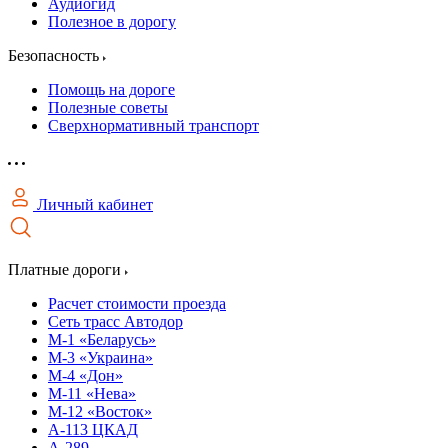
Аудиогид
Полезное в дорогу
Безопасность
Помощь на дороге
Полезные советы
Сверхнормативный транспорт
Личный кабинет
Платные дороги
Расчет стоимости проезда
Сеть трасс Автодор
М-1 «Беларусь»
М-3 «Украина»
М-4 «Дон»
М-11 «Нева»
М-12 «Восток»
А-113 ЦКАД
А-289