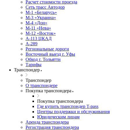
Расчет стоимости проезда
Сеть трасс Автодор
М-1 «Беларусь»
М-3 «Украина»
М-4 «Дон»
М-11 «Нева»
М-12 «Восток»
А-113 ЦКАД
А-289
Региональные дороги
Восточный выезд г. Уфы
Обход г. Тольятти
Тарифы
Транспондер
Транспондер
О транспондере
Покупка транспондера
Покупка транспондера
Где купить транспондер T-pass
Центры поддержки и обслуживания
Юридическим лицам
Аренда транспондера
Регистрация транспондера