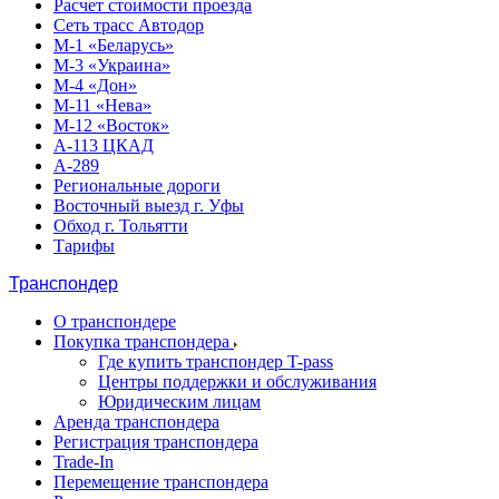
Расчет стоимости проезда
Сеть трасс Автодор
М-1 «Беларусь»
М-3 «Украина»
М-4 «Дон»
М-11 «Нева»
М-12 «Восток»
А-113 ЦКАД
А-289
Региональные дороги
Восточный выезд г. Уфы
Обход г. Тольятти
Тарифы
Транспондер
О транспондере
Покупка транспондера
Где купить транспондер T-pass
Центры поддержки и обслуживания
Юридическим лицам
Аренда транспондера
Регистрация транспондера
Trade-In
Перемещение транспондера