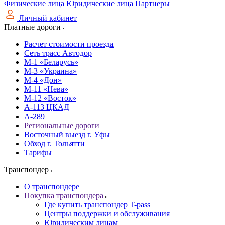
Физические лица
Юридические лица
Партнеры
Личный кабинет
Платные дороги
Расчет стоимости проезда
Сеть трасс Автодор
М-1 «Беларусь»
М-3 «Украина»
М-4 «Дон»
М-11 «Нева»
М-12 «Восток»
А-113 ЦКАД
А-289
Региональные дороги
Восточный выезд г. Уфы
Обход г. Тольятти
Тарифы
Транспондер
О транспондере
Покупка транспондера
Где купить транспондер T-pass
Центры поддержки и обслуживания
Юридическим лицам