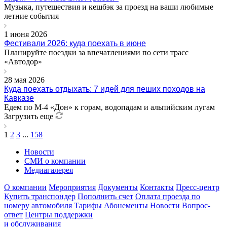
Музыка, путешествия и кешбэк за проезд на ваши любимые
летние события
1 июня 2026
Фестивали 2026: куда поехать в июне
Планируйте поездки за впечатлениями по сети трасс
«Автодор»
28 мая 2026
Куда поехать отдыхать: 7 идей для пеших походов на
Кавказе
Едем по М-4 «Дон» к горам, водопадам и альпийским лугам
Загрузить еще
1
2
3
...
158
Новости
СМИ о компании
Медиагалерея
О компании
Мероприятия
Документы
Контакты
Пресс-центр
Купить транспондер
Пополнить счет
Оплата проезда по
номеру автомобиля
Тарифы
Абонементы
Новости
Вопрос-
ответ
Центры поддержки
и обслуживания