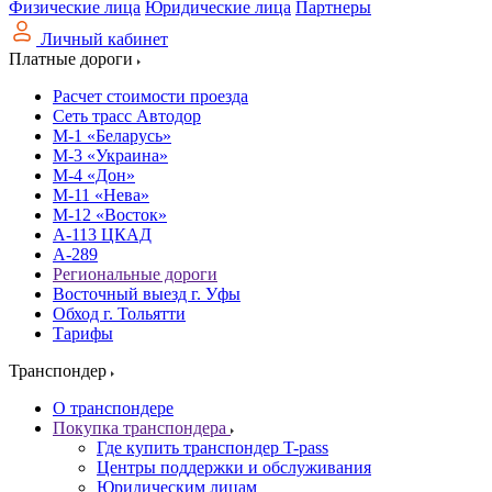
Физические лица
Юридические лица
Партнеры
Личный кабинет
Платные дороги
Расчет стоимости проезда
Сеть трасс Автодор
М-1 «Беларусь»
М-3 «Украина»
М-4 «Дон»
М-11 «Нева»
М-12 «Восток»
А-113 ЦКАД
А-289
Региональные дороги
Восточный выезд г. Уфы
Обход г. Тольятти
Тарифы
Транспондер
О транспондере
Покупка транспондера
Где купить транспондер T-pass
Центры поддержки и обслуживания
Юридическим лицам