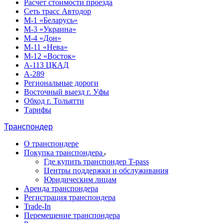
Расчет стоимости проезда
Сеть трасс Автодор
М-1 «Беларусь»
М-3 «Украина»
М-4 «Дон»
М-11 «Нева»
М-12 «Восток»
А-113 ЦКАД
А-289
Региональные дороги
Восточный выезд г. Уфы
Обход г. Тольятти
Тарифы
Транспондер
О транспондере
Покупка транспондера
Где купить транспондер T-pass
Центры поддержки и обслуживания
Юридическим лицам
Аренда транспондера
Регистрация транспондера
Trade-In
Перемещение транспондера