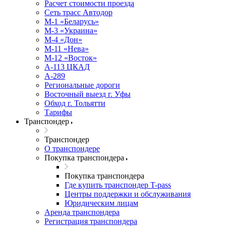
Расчет стоимости проезда
Сеть трасс Автодор
М-1 «Беларусь»
М-3 «Украина»
М-4 «Дон»
М-11 «Нева»
М-12 «Восток»
А-113 ЦКАД
А-289
Региональные дороги
Восточный выезд г. Уфы
Обход г. Тольятти
Тарифы
Транспондер
Транспондер
О транспондере
Покупка транспондера
Покупка транспондера
Где купить транспондер T-pass
Центры поддержки и обслуживания
Юридическим лицам
Аренда транспондера
Регистрация транспондера