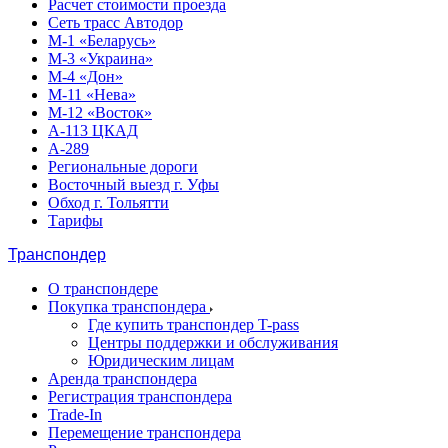
Расчет стоимости проезда
Сеть трасс Автодор
М-1 «Беларусь»
М-3 «Украина»
М-4 «Дон»
М-11 «Нева»
М-12 «Восток»
А-113 ЦКАД
А-289
Региональные дороги
Восточный выезд г. Уфы
Обход г. Тольятти
Тарифы
Транспондер
О транспондере
Покупка транспондера
Где купить транспондер T-pass
Центры поддержки и обслуживания
Юридическим лицам
Аренда транспондера
Регистрация транспондера
Trade-In
Перемещение транспондера