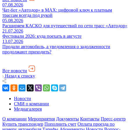
07.08.2026
Чат-бот «Автодор» в MAX: цифровой ключ к платным
трассам всегда под рукой
05.08.2026
Расширяем КАСКО для путешествий по сети трасс «Автодор»
21.07.2026
Фестивали 2026: куда поехать в августе
13.07.2026
Продали автомобиль, а уведомления о задолженности
продолжают приходить?
Все новости
Назад к списку
Новости
СМИ о компании
Медиагалерея
О компании
Мероприятия
Документы
Контакты
Пресс-центр
Купить транспондер
Пополнить счет
Оплата проезда по
номеру автомобиля
Тарифы
Абонементы
Новости
Вопрос-