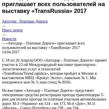
приглашает всех пользователей на
выставку «TransRussia» 2017
Автодор - Платные Дороги
—
Пресс центр
—
Новости
—
«Автодор – Платные Дороги» приглашает всех
пользователей на выставку «TransRussia» 2017
14.04.2017
С 18 по 20 Апреля ООО «Автодор – Платные Дороги» примет
участие в 22-ой Международной выставке транспортно-
логистических услуг и технологий
«TransRussia/TransLogistica», которая пройдет в Москве в
выставочном МВЦ «Крокус Экспо», павильон № 1. Мы
находимся в зале № 3, наш стенд № B501.
На выставке «Автодор – Платные Дороги» представит
электронные средства регистрации проезда транспондеры T-
pass для оплаты проезда по платным участкам автомобильных
дорог М-3 «Украина» км 124 – км 173, М-4 «Дон», М-11
«Москва – Санкт-Петербург» км 258 – км 334.