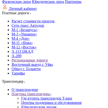
Физические лица
Юридические лица
Партнеры
Личный кабинет
Платные дороги
Расчет стоимости проезда
Сеть трасс Автодор
М-1 «Беларусь»
М-3 «Украина»
М-4 «Дон»
М-11 «Нева»
М-12 «Восток»
А-113 ЦКАД
А-289
Региональные дороги
Восточный выезд г. Уфы
Обход г. Тольятти
Тарифы
Транспондер
О транспондере
Покупка транспондера
Где купить транспондер T-pass
Центры поддержки и обслуживания
Юридическим лицам