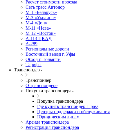
Расчет стоимости проезда
Сеть трасс Автодор
М-1 «Беларусь»
М-3 «Украина»
М-4 «Дон»
М-11 «Нева»
М-12 «Восток»
А-113 ЦКАД
А-289
Региональные дороги
Восточный выезд г. Уфы
Обход г. Тольятти
Тарифы
Транспондер
Транспондер
О транспондере
Покупка транспондера
Покупка транспондера
Где купить транспондер T-pass
Центры поддержки и обслуживания
Юридическим лицам
Аренда транспондера
Регистрация транспондера