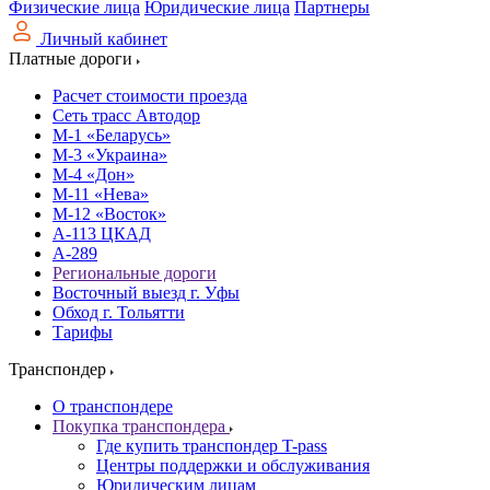
Физические лица
Юридические лица
Партнеры
Личный кабинет
Платные дороги
Расчет стоимости проезда
Сеть трасс Автодор
М-1 «Беларусь»
М-3 «Украина»
М-4 «Дон»
М-11 «Нева»
М-12 «Восток»
А-113 ЦКАД
А-289
Региональные дороги
Восточный выезд г. Уфы
Обход г. Тольятти
Тарифы
Транспондер
О транспондере
Покупка транспондера
Где купить транспондер T-pass
Центры поддержки и обслуживания
Юридическим лицам