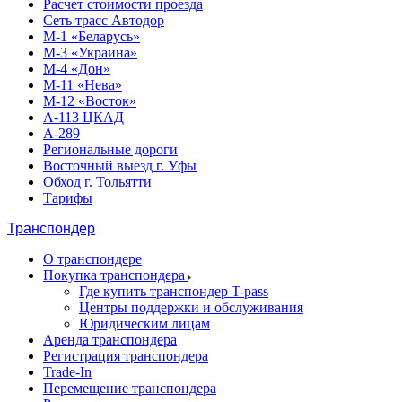
Расчет стоимости проезда
Сеть трасс Автодор
М-1 «Беларусь»
М-3 «Украина»
М-4 «Дон»
М-11 «Нева»
М-12 «Восток»
А-113 ЦКАД
А-289
Региональные дороги
Восточный выезд г. Уфы
Обход г. Тольятти
Тарифы
Транспондер
О транспондере
Покупка транспондера
Где купить транспондер T-pass
Центры поддержки и обслуживания
Юридическим лицам
Аренда транспондера
Регистрация транспондера
Trade-In
Перемещение транспондера