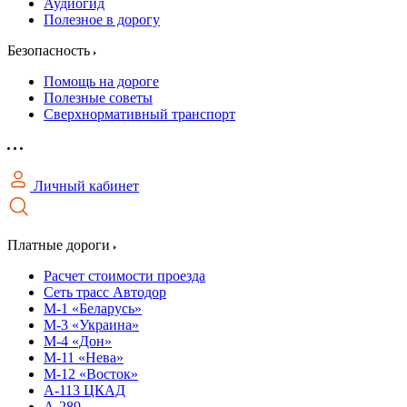
Аудиогид
Полезное в дорогу
Безопасность
Помощь на дороге
Полезные советы
Сверхнормативный транспорт
Личный кабинет
Платные дороги
Расчет стоимости проезда
Сеть трасс Автодор
М-1 «Беларусь»
М-3 «Украина»
М-4 «Дон»
М-11 «Нева»
М-12 «Восток»
А-113 ЦКАД
А-289