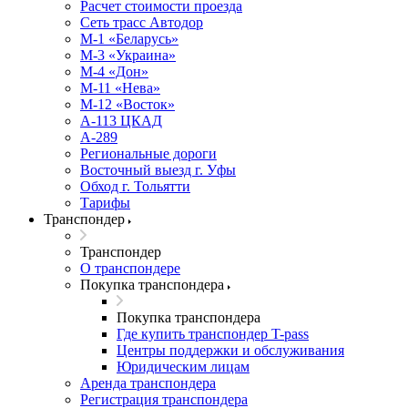
Расчет стоимости проезда
Сеть трасс Автодор
М-1 «Беларусь»
М-3 «Украина»
М-4 «Дон»
М-11 «Нева»
М-12 «Восток»
А-113 ЦКАД
А-289
Региональные дороги
Восточный выезд г. Уфы
Обход г. Тольятти
Тарифы
Транспондер
Транспондер
О транспондере
Покупка транспондера
Покупка транспондера
Где купить транспондер T-pass
Центры поддержки и обслуживания
Юридическим лицам
Аренда транспондера
Регистрация транспондера