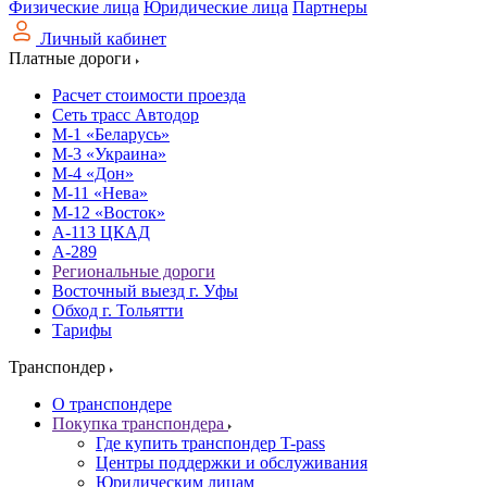
Физические лица
Юридические лица
Партнеры
Личный кабинет
Платные дороги
Расчет стоимости проезда
Сеть трасс Автодор
М-1 «Беларусь»
М-3 «Украина»
М-4 «Дон»
М-11 «Нева»
М-12 «Восток»
А-113 ЦКАД
А-289
Региональные дороги
Восточный выезд г. Уфы
Обход г. Тольятти
Тарифы
Транспондер
О транспондере
Покупка транспондера
Где купить транспондер T-pass
Центры поддержки и обслуживания
Юридическим лицам