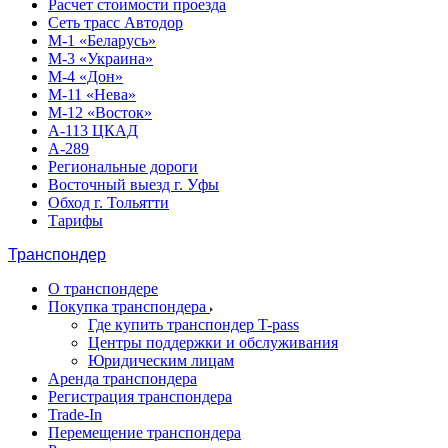
Расчет стоимости проезда
Сеть трасс Автодор
М-1 «Беларусь»
М-3 «Украина»
М-4 «Дон»
М-11 «Нева»
М-12 «Восток»
А-113 ЦКАД
А-289
Региональные дороги
Восточный выезд г. Уфы
Обход г. Тольятти
Тарифы
Транспондер
О транспондере
Покупка транспондера
Где купить транспондер T-pass
Центры поддержки и обслуживания
Юридическим лицам
Аренда транспондера
Регистрация транспондера
Trade-In
Перемещение транспондера