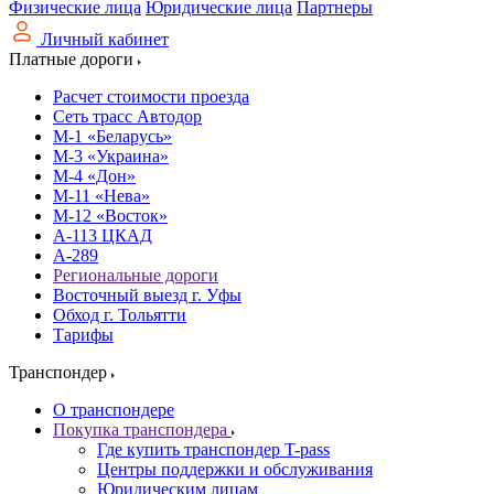
Физические лица
Юридические лица
Партнеры
Личный кабинет
Платные дороги
Расчет стоимости проезда
Сеть трасс Автодор
М-1 «Беларусь»
М-3 «Украина»
М-4 «Дон»
М-11 «Нева»
М-12 «Восток»
А-113 ЦКАД
А-289
Региональные дороги
Восточный выезд г. Уфы
Обход г. Тольятти
Тарифы
Транспондер
О транспондере
Покупка транспондера
Где купить транспондер T-pass
Центры поддержки и обслуживания
Юридическим лицам