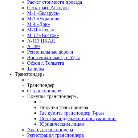
Расчет стоимости проезда
Сеть трасс Автодор
М-1 «Беларусь»
М-3 «Украина»
М-4 «Дон»
М-11 «Нева»
М-12 «Восток»
А-113 ЦКАД
А-289
Региональные дороги
Восточный выезд г. Уфы
Обход г. Тольятти
Тарифы
Транспондер
Транспондер
О транспондере
Покупка транспондера
Покупка транспондера
Где купить транспондер T-pass
Центры поддержки и обслуживания
Юридическим лицам
Аренда транспондера
Регистрация транспондера