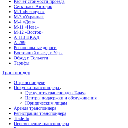
Расчет стоимости проезда
Сеть трасс Автодор
М-1 «Беларусь»
М-3 «Украина»
М-4 «Дон»
М-11 «Нева»
М-12 «Восток»
А-113 ЦКАД
А-289
Региональные дороги
Восточный выезд г. Уфы
Обход г. Тольятти
Тарифы
Транспондер
О транспондере
Покупка транспондера
Где купить транспондер T-pass
Центры поддержки и обслуживания
Юридическим лицам
Аренда транспондера
Регистрация транспондера
Trade-In
Перемещение транспондера