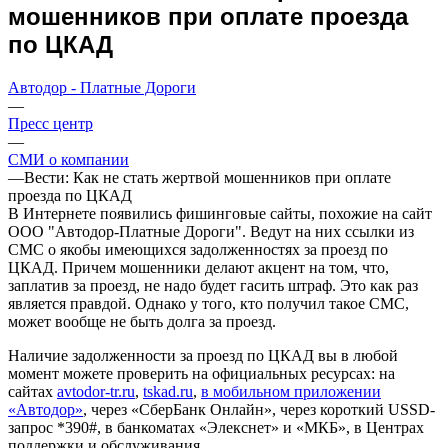
мошенников при оплате проезда
по ЦКАД
Автодор - Платные Дороги
—
Пресс центр
—
СМИ о компании
—
Вести: Как не стать жертвой мошенников при оплате
проезда по ЦКАД
В Интернете появились фишинговые сайты, похожие на сайт
ООО "Автодор-Платные Дороги". Ведут на них ссылки из
СМС о якобы имеющихся задолженностях за проезд по
ЦКАД. Причем мошенники делают акцент на том, что,
заплатив за проезд, не надо будет гасить штраф. Это как раз
является правдой. Однако у того, кто получил такое СМС,
может вообще не быть долга за проезд.
Наличие задолженности за проезд по ЦКАД вы в любой
момент можете проверить на официальных ресурсах: на
сайтах
avtodor-tr.ru
,
tskad.ru
,
в мобильном приложении
«Автодор»
, через «СберБанк Онлайн», через короткий USSD-
запрос *390#, в банкоматах «Элекснет» и «МКБ», в Центрах
поддержки и обслуживания.