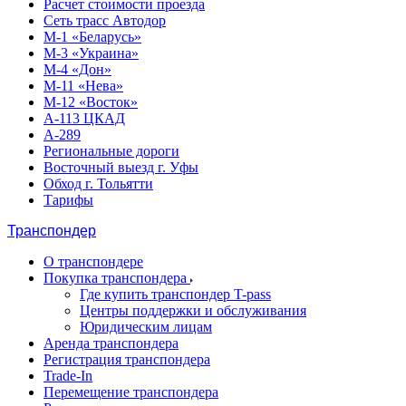
Расчет стоимости проезда
Сеть трасс Автодор
М-1 «Беларусь»
М-3 «Украина»
М-4 «Дон»
М-11 «Нева»
М-12 «Восток»
А-113 ЦКАД
А-289
Региональные дороги
Восточный выезд г. Уфы
Обход г. Тольятти
Тарифы
Транспондер
О транспондере
Покупка транспондера
Где купить транспондер T-pass
Центры поддержки и обслуживания
Юридическим лицам
Аренда транспондера
Регистрация транспондера
Trade-In
Перемещение транспондера