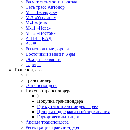
Расчет стоимости проезда
Сеть трасс Автодор
М-1 «Беларусь»
М-3 «Украина»
М-4 «Дон»
М-11 «Нева»
М-12 «Восток»
А-113 ЦКАД
А-289
Региональные дороги
Восточный выезд г. Уфы
Обход г. Тольятти
Тарифы
Транспондер
Транспондер
О транспондере
Покупка транспондера
Покупка транспондера
Где купить транспондер T-pass
Центры поддержки и обслуживания
Юридическим лицам
Аренда транспондера
Регистрация транспондера