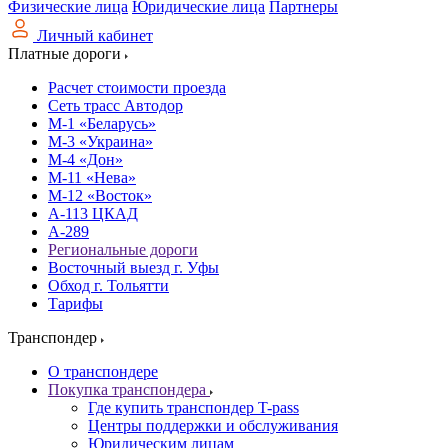
Физические лица
Юридические лица
Партнеры
Личный кабинет
Платные дороги
Расчет стоимости проезда
Сеть трасс Автодор
М-1 «Беларусь»
М-3 «Украина»
М-4 «Дон»
М-11 «Нева»
М-12 «Восток»
А-113 ЦКАД
А-289
Региональные дороги
Восточный выезд г. Уфы
Обход г. Тольятти
Тарифы
Транспондер
О транспондере
Покупка транспондера
Где купить транспондер T-pass
Центры поддержки и обслуживания
Юридическим лицам