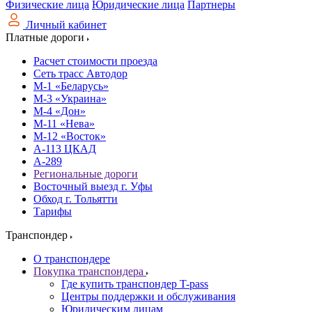
Физические лица
Юридические лица
Партнеры
Личный кабинет
Платные дороги
Расчет стоимости проезда
Сеть трасс Автодор
М-1 «Беларусь»
М-3 «Украина»
М-4 «Дон»
М-11 «Нева»
М-12 «Восток»
А-113 ЦКАД
А-289
Региональные дороги
Восточный выезд г. Уфы
Обход г. Тольятти
Тарифы
Транспондер
О транспондере
Покупка транспондера
Где купить транспондер T-pass
Центры поддержки и обслуживания
Юридическим лицам