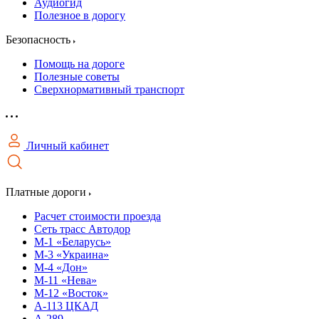
Аудиогид
Полезное в дорогу
Безопасность
Помощь на дороге
Полезные советы
Сверхнормативный транспорт
Личный кабинет
Платные дороги
Расчет стоимости проезда
Сеть трасс Автодор
М-1 «Беларусь»
М-3 «Украина»
М-4 «Дон»
М-11 «Нева»
М-12 «Восток»
А-113 ЦКАД
А-289