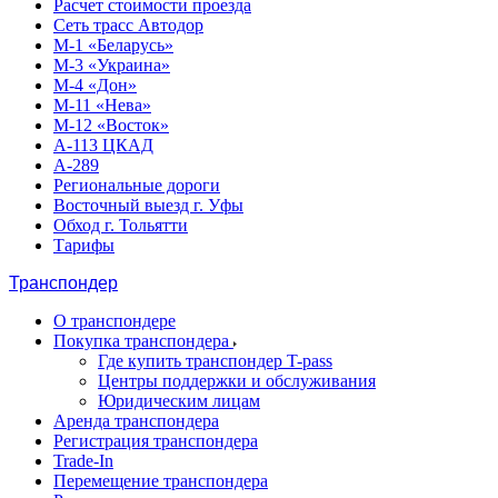
Расчет стоимости проезда
Сеть трасс Автодор
М-1 «Беларусь»
М-3 «Украина»
М-4 «Дон»
М-11 «Нева»
М-12 «Восток»
А-113 ЦКАД
А-289
Региональные дороги
Восточный выезд г. Уфы
Обход г. Тольятти
Тарифы
Транспондер
О транспондере
Покупка транспондера
Где купить транспондер T-pass
Центры поддержки и обслуживания
Юридическим лицам
Аренда транспондера
Регистрация транспондера
Trade-In
Перемещение транспондера