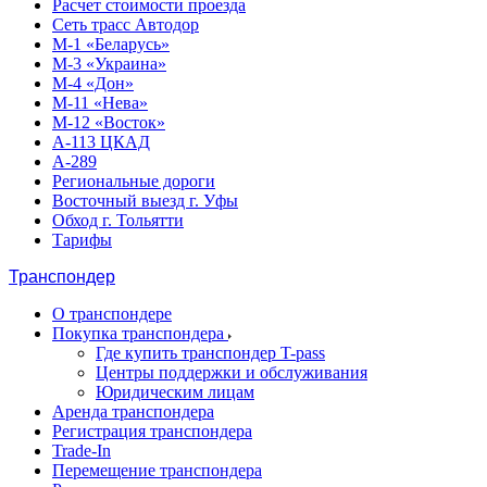
Расчет стоимости проезда
Сеть трасс Автодор
М-1 «Беларусь»
М-3 «Украина»
М-4 «Дон»
М-11 «Нева»
М-12 «Восток»
А-113 ЦКАД
А-289
Региональные дороги
Восточный выезд г. Уфы
Обход г. Тольятти
Тарифы
Транспондер
О транспондере
Покупка транспондера
Где купить транспондер T-pass
Центры поддержки и обслуживания
Юридическим лицам
Аренда транспондера
Регистрация транспондера
Trade-In
Перемещение транспондера