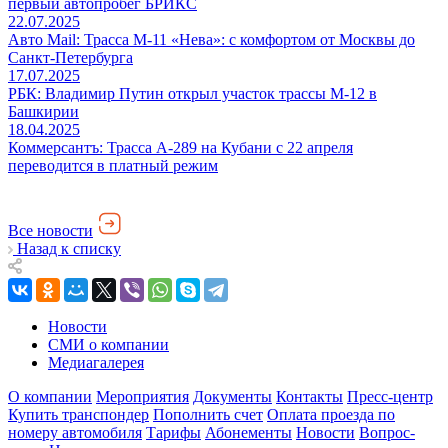
первый автопробег БРИКС
22.07.2025
Авто Mail: Трасса М-11 «Нева»: с комфортом от Москвы до
Санкт-Петербурга
17.07.2025
РБК: Владимир Путин открыл участок трассы М-12 в
Башкирии
18.04.2025
Коммерсантъ: Трасса А-289 на Кубани с 22 апреля
переводится в платный режим
Все новости
Назад к списку
Новости
СМИ о компании
Медиагалерея
О компании
Мероприятия
Документы
Контакты
Пресс-центр
Купить транспондер
Пополнить счет
Оплата проезда по
номеру автомобиля
Тарифы
Абонементы
Новости
Вопрос-