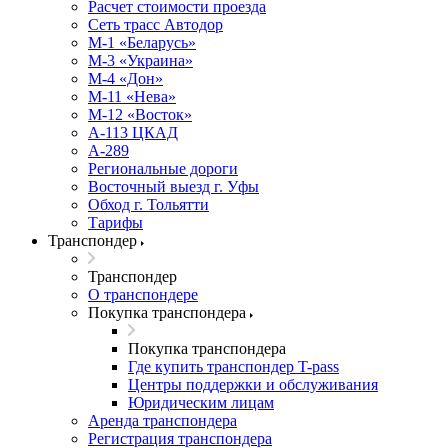
Расчет стоимости проезда
Сеть трасс Автодор
М-1 «Беларусь»
М-3 «Украина»
М-4 «Дон»
М-11 «Нева»
М-12 «Восток»
А-113 ЦКАД
А-289
Региональные дороги
Восточный выезд г. Уфы
Обход г. Тольятти
Тарифы
Транспондер
Транспондер
О транспондере
Покупка транспондера
Покупка транспондера
Где купить транспондер T-pass
Центры поддержки и обслуживания
Юридическим лицам
Аренда транспондера
Регистрация транспондера