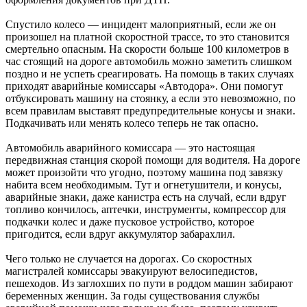
Спустило колесо — инцидент малоприятный, если же он
произошел на платной скоростной трассе, то это становится
смертельно опасным. На скорости больше 100 километров в
час стоящий на дороге автомобиль можно заметить слишком
поздно и не успеть среагировать. На помощь в таких случаях
приходят аварийные комиссары «Автодора». Они помогут
отбуксировать машину на стоянку, а если это невозможно, по
всем правилам выставят предупредительные конусы и знаки.
Подкачивать или менять колесо теперь не так опасно.
Автомобиль аварийного комиссара — это настоящая
передвижная станция скорой помощи для водителя. На дороге
может произойти что угодно, поэтому машина под завязку
набита всем необходимым. Тут и огнетушители, и конусы,
аварийные знаки, даже канистра есть на случай, если вдруг
топливо кончилось, аптечки, инструменты, компрессор для
подкачки колес и даже пусковое устройство, которое
пригодится, если вдруг аккумулятор забарахлил.
Чего только не случается на дорогах. Со скоростных
магистралей комиссары эвакуируют велосипедистов,
пешеходов. Из заглохших по пути в роддом машин забирают
беременных женщин. За годы существования службы