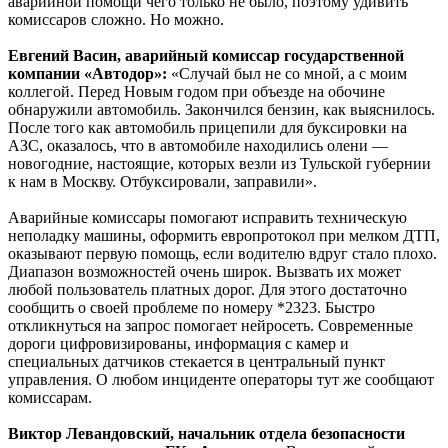
аварийной помощи чего только не было, поэтому удивить
комиссаров сложно. Но можно.
Евгений Васин, аварийный комиссар государственной
компании «Автодор»:
«Случай был не со мной, а с моим
коллегой. Перед Новым годом при объезде на обочине
обнаружили автомобиль. Закончился бензин, как выяснилось.
После того как автомобиль прицепили для буксировки на
АЗС, оказалось, что в автомобиле находились олени —
новогодние, настоящие, которых везли из Тульской губернии
к нам в Москву. Отбуксировали, заправили».
Аварийные комиссары помогают исправить техническую
неполадку машины, оформить европротокол при мелком ДТП,
оказывают первую помощь, если водителю вдруг стало плохо.
Диапазон возможностей очень широк. Вызвать их может
любой пользователь платных дорог. Для этого достаточно
сообщить о своей проблеме по номеру *2323. Быстро
откликнуться на запрос помогает нейросеть. Современные
дороги цифровизированы, информация с камер и
специальных датчиков стекается в центральный пункт
управления. О любом инциденте операторы тут же сообщают
комиссарам.
Виктор Левандовский, начальник отдела безопасности