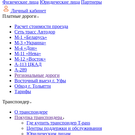
Физические лица
Юридические лица
Партнеры
Личный кабинет
Платные дороги
Расчет стоимости проезда
Сеть трасс Автодор
М-1 «Беларусь»
М-3 «Украина»
М-4 «Дон»
М-11 «Нева»
М-12 «Восток»
А-113 ЦКАД
А-289
Региональные дороги
Восточный выезд г. Уфы
Обход г. Тольятти
Тарифы
Транспондер
О транспондере
Покупка транспондера
Где купить транспондер T-pass
Центры поддержки и обслуживания
Юридическим лицам