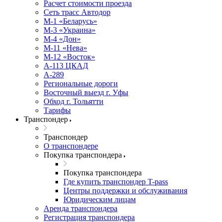
Расчет стоимости проезда
Сеть трасс Автодор
М-1 «Беларусь»
М-3 «Украина»
М-4 «Дон»
М-11 «Нева»
М-12 «Восток»
А-113 ЦКАД
А-289
Региональные дороги
Восточный выезд г. Уфы
Обход г. Тольятти
Тарифы
Транспондер
Транспондер
О транспондере
Покупка транспондера
Покупка транспондера
Где купить транспондер T-pass
Центры поддержки и обслуживания
Юридическим лицам
Аренда транспондера
Регистрация транспондера