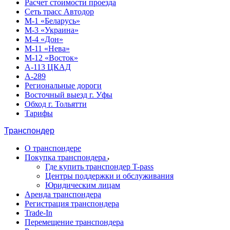
Расчет стоимости проезда
Сеть трасс Автодор
М-1 «Беларусь»
М-3 «Украина»
М-4 «Дон»
М-11 «Нева»
М-12 «Восток»
А-113 ЦКАД
А-289
Региональные дороги
Восточный выезд г. Уфы
Обход г. Тольятти
Тарифы
Транспондер
О транспондере
Покупка транспондера
Где купить транспондер T-pass
Центры поддержки и обслуживания
Юридическим лицам
Аренда транспондера
Регистрация транспондера
Trade-In
Перемещение транспондера