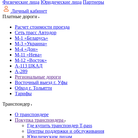
Физические лица
Юридические лица
Партнеры
Личный кабинет
Платные дороги
Расчет стоимости проезда
Сеть трасс Автодор
М-1 «Беларусь»
М-3 «Украина»
М-4 «Дон»
М-11 «Нева»
М-12 «Восток»
А-113 ЦКАД
А-289
Региональные дороги
Восточный выезд г. Уфы
Обход г. Тольятти
Тарифы
Транспондер
О транспондере
Покупка транспондера
Где купить транспондер T-pass
Центры поддержки и обслуживания
Юридическим лицам