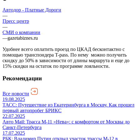
Автодор - Платные Дороги
—
Пресс центр
—
СМИ о компании
—
gazetabiznes.ru
Удобнее всего оплатить проезд по ЦКАД бесконтактно с
помощью транспондера T-pass. По нему можно получить
скидку до 50% в зависимости от длины маршрута и еще до
15% скидки на остаток по программе лояльности.
Рекомендации
Все новости
19.08.2025
ТАСС: Путешествие из Екатеринбурга в Москву. Как прошел
первый автопробег БРИКС
22.07.2025
Авто Mail: Трасса М-11 «Нева»: с комфортом от Москвы до
Санкт-Петербурга
17.07.2025
РБК: Владимир Путин открыл участок трассы М-12 в