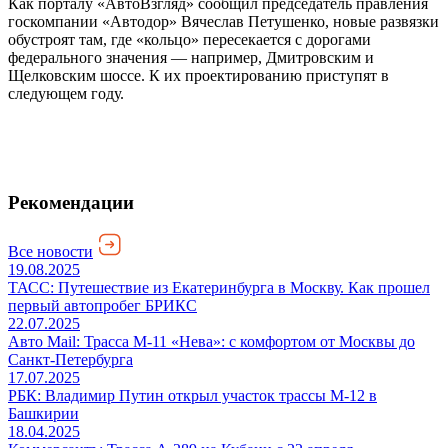
Как порталу «АвтоВзгляд» сообщил председатель правления
госкомпании «Автодор» Вячеслав Петушенко, новые развязки
обустроят там, где «кольцо» пересекается с дорогами
федерального значения — например, Дмитровским и
Щелковским шоссе. К их проектированию приступят в
следующем году.
Рекомендации
Все новости
19.08.2025
ТАСС: Путешествие из Екатеринбурга в Москву. Как прошел
первый автопробег БРИКС
22.07.2025
Авто Mail: Трасса М-11 «Нева»: с комфортом от Москвы до
Санкт-Петербурга
17.07.2025
РБК: Владимир Путин открыл участок трассы М-12 в
Башкирии
18.04.2025