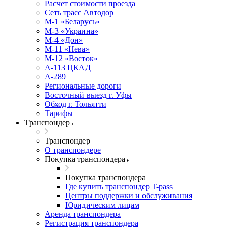
Расчет стоимости проезда
Сеть трасс Автодор
М-1 «Беларусь»
М-3 «Украина»
М-4 «Дон»
М-11 «Нева»
М-12 «Восток»
А-113 ЦКАД
А-289
Региональные дороги
Восточный выезд г. Уфы
Обход г. Тольятти
Тарифы
Транспондер
Транспондер
О транспондере
Покупка транспондера
Покупка транспондера
Где купить транспондер T-pass
Центры поддержки и обслуживания
Юридическим лицам
Аренда транспондера
Регистрация транспондера