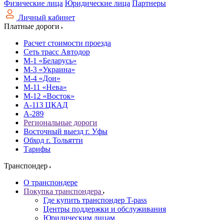
Физические лица
Юридические лица
Партнеры
Личный кабинет
Платные дороги
Расчет стоимости проезда
Сеть трасс Автодор
М-1 «Беларусь»
М-3 «Украина»
М-4 «Дон»
М-11 «Нева»
М-12 «Восток»
А-113 ЦКАД
А-289
Региональные дороги
Восточный выезд г. Уфы
Обход г. Тольятти
Тарифы
Транспондер
О транспондере
Покупка транспондера
Где купить транспондер T-pass
Центры поддержки и обслуживания
Юридическим лицам