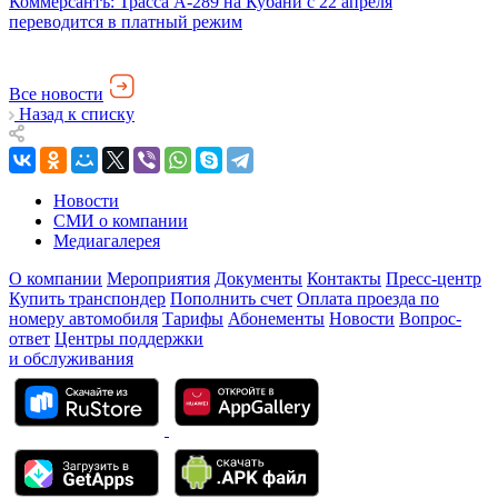
Коммерсантъ: Трасса А-289 на Кубани с 22 апреля
переводится в платный режим
Все новости
Назад к списку
Новости
СМИ о компании
Медиагалерея
О компании
Мероприятия
Документы
Контакты
Пресс-центр
Купить транспондер
Пополнить счет
Оплата проезда по
номеру автомобиля
Тарифы
Абонементы
Новости
Вопрос-
ответ
Центры поддержки
и обслуживания