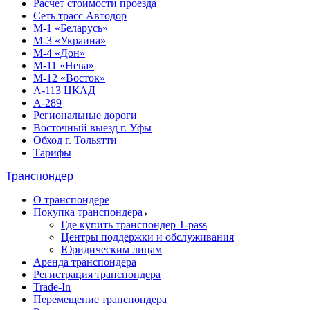
Расчет стоимости проезда
Сеть трасс Автодор
М-1 «Беларусь»
М-3 «Украина»
М-4 «Дон»
М-11 «Нева»
М-12 «Восток»
А-113 ЦКАД
А-289
Региональные дороги
Восточный выезд г. Уфы
Обход г. Тольятти
Тарифы
Транспондер
О транспондере
Покупка транспондера
Где купить транспондер T-pass
Центры поддержки и обслуживания
Юридическим лицам
Аренда транспондера
Регистрация транспондера
Trade-In
Перемещение транспондера