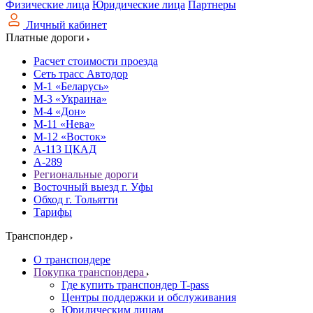
Физические лица
Юридические лица
Партнеры
Личный кабинет
Платные дороги
Расчет стоимости проезда
Сеть трасс Автодор
М-1 «Беларусь»
М-3 «Украина»
М-4 «Дон»
М-11 «Нева»
М-12 «Восток»
А-113 ЦКАД
А-289
Региональные дороги
Восточный выезд г. Уфы
Обход г. Тольятти
Тарифы
Транспондер
О транспондере
Покупка транспондера
Где купить транспондер T-pass
Центры поддержки и обслуживания
Юридическим лицам