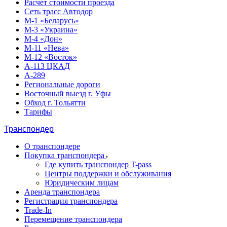
Расчет стоимости проезда
Сеть трасс Автодор
М-1 «Беларусь»
М-3 «Украина»
М-4 «Дон»
М-11 «Нева»
М-12 «Восток»
А-113 ЦКАД
А-289
Региональные дороги
Восточный выезд г. Уфы
Обход г. Тольятти
Тарифы
Транспондер
О транспондере
Покупка транспондера
Где купить транспондер T-pass
Центры поддержки и обслуживания
Юридическим лицам
Аренда транспондера
Регистрация транспондера
Trade-In
Перемещение транспондера