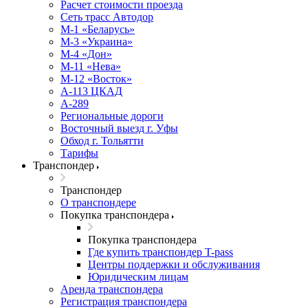
Расчет стоимости проезда
Сеть трасс Автодор
М-1 «Беларусь»
М-3 «Украина»
М-4 «Дон»
М-11 «Нева»
М-12 «Восток»
А-113 ЦКАД
А-289
Региональные дороги
Восточный выезд г. Уфы
Обход г. Тольятти
Тарифы
Транспондер
Транспондер
О транспондере
Покупка транспондера
Покупка транспондера
Где купить транспондер T-pass
Центры поддержки и обслуживания
Юридическим лицам
Аренда транспондера
Регистрация транспондера