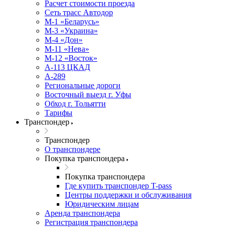
Расчет стоимости проезда
Сеть трасс Автодор
М-1 «Беларусь»
М-3 «Украина»
М-4 «Дон»
М-11 «Нева»
М-12 «Восток»
А-113 ЦКАД
А-289
Региональные дороги
Восточный выезд г. Уфы
Обход г. Тольятти
Тарифы
Транспондер
Транспондер
О транспондере
Покупка транспондера
Покупка транспондера
Где купить транспондер T-pass
Центры поддержки и обслуживания
Юридическим лицам
Аренда транспондера
Регистрация транспондера