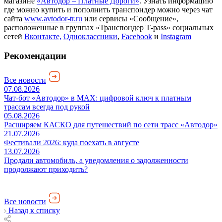
магазине
«Автодор – Платные Дороги»
. Узнать информацию
где можно купить и пополнить транспондер можно через чат
сайта
www.avtodor-tr.ru
или сервисы «Сообщение»,
расположенные в группах «Транспондер Т-pass» социальных
сетей
Вконтакте,
Одноклассники
,
Facebook
и
Instagram
Рекомендации
Все новости
07.08.2026
Чат-бот «Автодор» в MAX: цифровой ключ к платным
трассам всегда под рукой
05.08.2026
Расширяем КАСКО для путешествий по сети трасс «Автодор»
21.07.2026
Фестивали 2026: куда поехать в августе
13.07.2026
Продали автомобиль, а уведомления о задолженности
продолжают приходить?
Все новости
Назад к списку