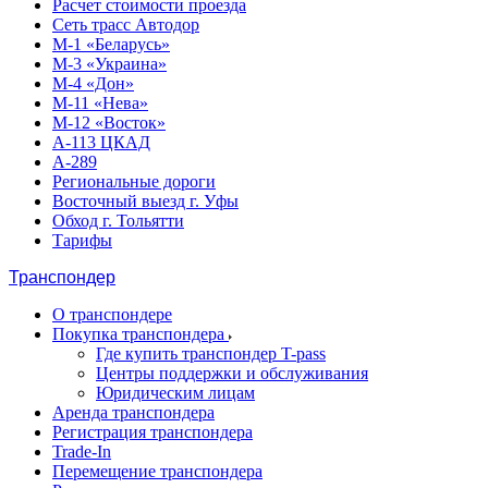
Расчет стоимости проезда
Сеть трасс Автодор
М-1 «Беларусь»
М-3 «Украина»
М-4 «Дон»
М-11 «Нева»
М-12 «Восток»
А-113 ЦКАД
А-289
Региональные дороги
Восточный выезд г. Уфы
Обход г. Тольятти
Тарифы
Транспондер
О транспондере
Покупка транспондера
Где купить транспондер T-pass
Центры поддержки и обслуживания
Юридическим лицам
Аренда транспондера
Регистрация транспондера
Trade-In
Перемещение транспондера