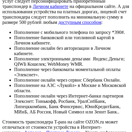
услуг следует персонифицировать приобретённый
транспондер в
Личном кабинете
на официальном сайте. А для
использования устройства на платных дорогах, лицевой счет
транспондера следует пополнить на минимальную сумму в
размере 500 рублей любым
доступным способом
:
Пополнение с мобильного телефона по запросу *390#.
Пополнение банковской или топливной картой в
Личном кабинете.
Пополнение онлайн без авторизации в Личном
кабинете.
Пополнение электронными деньгами Яндекс.Деньги;
QIWIi Кошелек; WebMoney WMR.
Пополнение через банкоматы моментальной оплаты
«Элекснет».
Пополнение онлайн через сервис Сбербанк Онлайн.
Пополнение на АЗС «Лукойл» в Москве и Московской
области.
Пополнение онлайн через Интернет-банки партнеров
Элекснет: Тинькофф, Росбанк, УралСибБанк,
Липецккомбанк, Банк Финсервис, ЮниКредитБанк,
МИнБ, АБ Россия, Новый Символ или Зенит Банк..
Стоимость транспондера T-pass на сайте OZON.ru может
отличаться от стоимости устройства в Интернет-