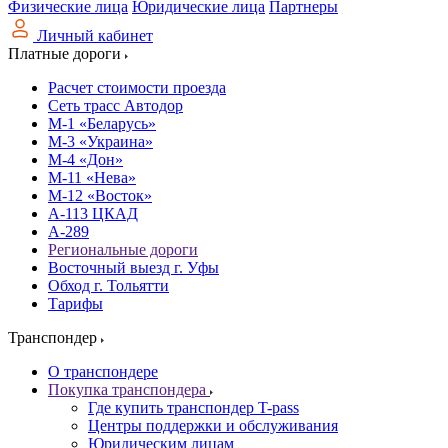
Физические лица
Юридические лица
Партнеры
Личный кабинет
Платные дороги
Расчет стоимости проезда
Сеть трасс Автодор
М-1 «Беларусь»
М-3 «Украина»
М-4 «Дон»
М-11 «Нева»
М-12 «Восток»
А-113 ЦКАД
А-289
Региональные дороги
Восточный выезд г. Уфы
Обход г. Тольятти
Тарифы
Транспондер
О транспондере
Покупка транспондера
Где купить транспондер T-pass
Центры поддержки и обслуживания
Юридическим лицам