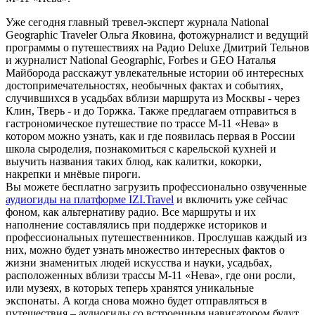
Уже сегодня главный тревел-эксперт журнала National
Geographic Traveler Ольга Яковина, фотожурналист и ведущий
программы о путешествиях на Радио Deluxe Дмитрий Тельнов
и журналист National Geographic, Forbes и GEO Наталья
Майборода расскажут увлекательные истории об интересных
достопримечательностях, необычных фактах и событиях,
случившихся в усадьбах вблизи маршрута из Москвы - через
Клин, Тверь - и до Торжка. Также предлагаем отправиться в
гастрономическое путешествие по трассе М-11 «Нева» в
котором можно узнать, как и где появилась первая в России
школа сыроделия, познакомиться с карельской кухней и
выучить названия таких блюд, как калитки, кокорки,
накрепки и мнёвые пироги.
Вы можете бесплатно загрузить профессионально озвученные
аудиогиды на платформе IZI.Travel
и включить уже сейчас
фоном, как альтернативу радио. Все маршруты и их
наполнение составлялись при поддержке историков и
профессиональных путешественников. Прослушав каждый из
них, можно будет узнать множество интересных фактов о
жизни знаменитых людей искусства и науки, усадьбах,
расположенных вблизи трассы М-11 «Нева», где они росли,
или музеях, в которых теперь хранятся уникальные
экспонаты. А когда снова можно будет отправляться в
путешествия – аудиогиды со встроенным навигатором будут