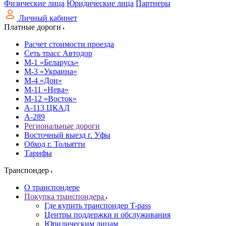
Физические лица
Юридические лица
Партнеры
Личный кабинет
Платные дороги
Расчет стоимости проезда
Сеть трасс Автодор
М-1 «Беларусь»
М-3 «Украина»
М-4 «Дон»
М-11 «Нева»
М-12 «Восток»
А-113 ЦКАД
А-289
Региональные дороги
Восточный выезд г. Уфы
Обход г. Тольятти
Тарифы
Транспондер
О транспондере
Покупка транспондера
Где купить транспондер T-pass
Центры поддержки и обслуживания
Юридическим лицам