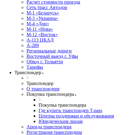
Расчет стоимости проезда
Сеть трасс Автодор
М-1 «Беларусь»
М-3 «Украина»
М-4 «Дон»
М-11 «Нева»
М-12 «Восток»
А-113 ЦКАД
А-289
Региональные дороги
Восточный выезд г. Уфы
Обход г. Тольятти
Тарифы
Транспондер
Транспондер
О транспондере
Покупка транспондера
Покупка транспондера
Где купить транспондер T-pass
Центры поддержки и обслуживания
Юридическим лицам
Аренда транспондера
Регистрация транспондера