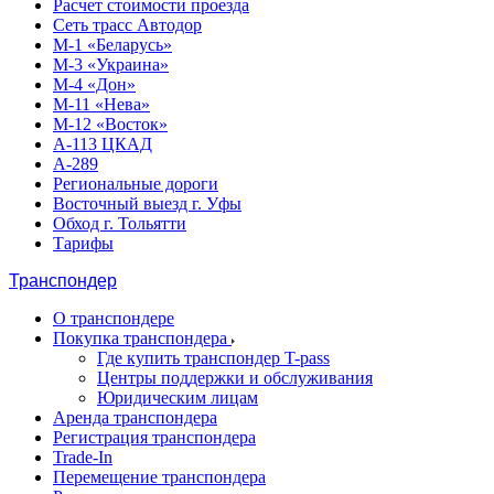
Расчет стоимости проезда
Сеть трасс Автодор
М-1 «Беларусь»
М-3 «Украина»
М-4 «Дон»
М-11 «Нева»
М-12 «Восток»
А-113 ЦКАД
А-289
Региональные дороги
Восточный выезд г. Уфы
Обход г. Тольятти
Тарифы
Транспондер
О транспондере
Покупка транспондера
Где купить транспондер T-pass
Центры поддержки и обслуживания
Юридическим лицам
Аренда транспондера
Регистрация транспондера
Trade-In
Перемещение транспондера