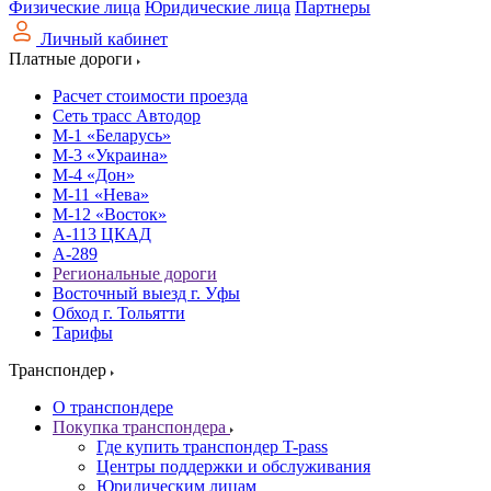
Физические лица
Юридические лица
Партнеры
Личный кабинет
Платные дороги
Расчет стоимости проезда
Сеть трасс Автодор
М-1 «Беларусь»
М-3 «Украина»
М-4 «Дон»
М-11 «Нева»
М-12 «Восток»
А-113 ЦКАД
А-289
Региональные дороги
Восточный выезд г. Уфы
Обход г. Тольятти
Тарифы
Транспондер
О транспондере
Покупка транспондера
Где купить транспондер T-pass
Центры поддержки и обслуживания
Юридическим лицам