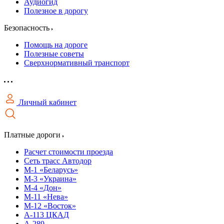
Аудиогид
Полезное в дорогу
Безопасность
Помощь на дороге
Полезные советы
Сверхнормативный транспорт
Личный кабинет
Платные дороги
Расчет стоимости проезда
Сеть трасс Автодор
М-1 «Беларусь»
М-3 «Украина»
М-4 «Дон»
М-11 «Нева»
М-12 «Восток»
А-113 ЦКАД
А-289