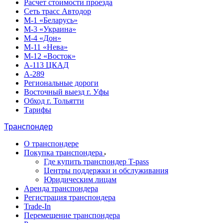
Расчет стоимости проезда
Сеть трасс Автодор
М-1 «Беларусь»
М-3 «Украина»
М-4 «Дон»
М-11 «Нева»
М-12 «Восток»
А-113 ЦКАД
А-289
Региональные дороги
Восточный выезд г. Уфы
Обход г. Тольятти
Тарифы
Транспондер
О транспондере
Покупка транспондера
Где купить транспондер T-pass
Центры поддержки и обслуживания
Юридическим лицам
Аренда транспондера
Регистрация транспондера
Trade-In
Перемещение транспондера