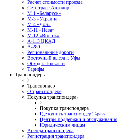
Расчет стоимости проезда
Сеть трасс Автодор
М-1 «Беларусь»
М-3 «Украина»
М-4 «Дон»
М-11 «Нева»
М-12 «Восток»
А-113 ЦКАД
А-289
Региональные дороги
Восточный выезд г. Уфы
Обход г. Тольятти
Тарифы
Транспондер
Транспондер
О транспондере
Покупка транспондера
Покупка транспондера
Где купить транспондер T-pass
Центры поддержки и обслуживания
Юридическим лицам
Аренда транспондера
Регистрация транспондера