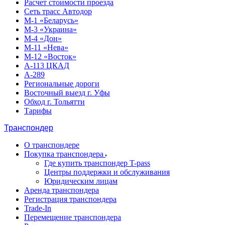
Расчет стоимости проезда
Сеть трасс Автодор
М-1 «Беларусь»
М-3 «Украина»
М-4 «Дон»
М-11 «Нева»
М-12 «Восток»
А-113 ЦКАД
А-289
Региональные дороги
Восточный выезд г. Уфы
Обход г. Тольятти
Тарифы
Транспондер
О транспондере
Покупка транспондера
Где купить транспондер T-pass
Центры поддержки и обслуживания
Юридическим лицам
Аренда транспондера
Регистрация транспондера
Trade-In
Перемещение транспондера