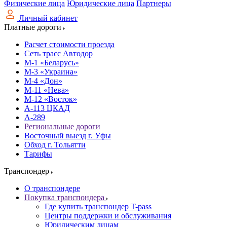
Физические лица
Юридические лица
Партнеры
Личный кабинет
Платные дороги
Расчет стоимости проезда
Сеть трасс Автодор
М-1 «Беларусь»
М-3 «Украина»
М-4 «Дон»
М-11 «Нева»
М-12 «Восток»
А-113 ЦКАД
А-289
Региональные дороги
Восточный выезд г. Уфы
Обход г. Тольятти
Тарифы
Транспондер
О транспондере
Покупка транспондера
Где купить транспондер T-pass
Центры поддержки и обслуживания
Юридическим лицам