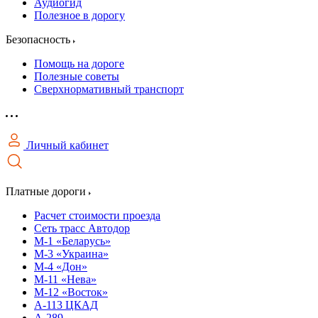
Аудиогид
Полезное в дорогу
Безопасность
Помощь на дороге
Полезные советы
Сверхнормативный транспорт
Личный кабинет
Платные дороги
Расчет стоимости проезда
Сеть трасс Автодор
М-1 «Беларусь»
М-3 «Украина»
М-4 «Дон»
М-11 «Нева»
М-12 «Восток»
А-113 ЦКАД
А-289