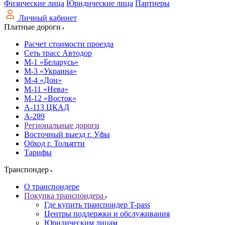
Физические лица
Юридические лица
Партнеры
Личный кабинет
Платные дороги
Расчет стоимости проезда
Сеть трасс Автодор
М-1 «Беларусь»
М-3 «Украина»
М-4 «Дон»
М-11 «Нева»
М-12 «Восток»
А-113 ЦКАД
А-289
Региональные дороги
Восточный выезд г. Уфы
Обход г. Тольятти
Тарифы
Транспондер
О транспондере
Покупка транспондера
Где купить транспондер T-pass
Центры поддержки и обслуживания
Юридическим лицам