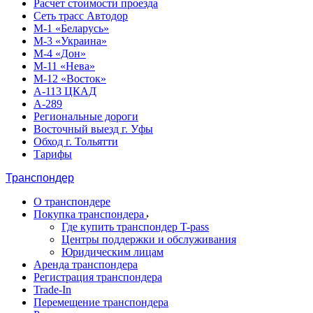
Расчет стоимости проезда
Сеть трасс Автодор
М-1 «Беларусь»
М-3 «Украина»
М-4 «Дон»
М-11 «Нева»
М-12 «Восток»
А-113 ЦКАД
А-289
Региональные дороги
Восточный выезд г. Уфы
Обход г. Тольятти
Тарифы
Транспондер
О транспондере
Покупка транспондера
Где купить транспондер T-pass
Центры поддержки и обслуживания
Юридическим лицам
Аренда транспондера
Регистрация транспондера
Trade-In
Перемещение транспондера