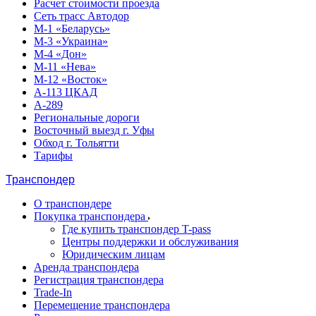
Расчет стоимости проезда
Сеть трасс Автодор
М-1 «Беларусь»
М-3 «Украина»
М-4 «Дон»
М-11 «Нева»
М-12 «Восток»
А-113 ЦКАД
А-289
Региональные дороги
Восточный выезд г. Уфы
Обход г. Тольятти
Тарифы
Транспондер
О транспондере
Покупка транспондера
Где купить транспондер T-pass
Центры поддержки и обслуживания
Юридическим лицам
Аренда транспондера
Регистрация транспондера
Trade-In
Перемещение транспондера