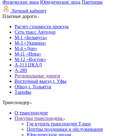
Физические лица
Юридические лица
Партнеры
Личный кабинет
Платные дороги
Расчет стоимости проезда
Сеть трасс Автодор
М-1 «Беларусь»
М-3 «Украина»
М-4 «Дон»
М-11 «Нева»
М-12 «Восток»
А-113 ЦКАД
А-289
Региональные дороги
Восточный выезд г. Уфы
Обход г. Тольятти
Тарифы
Транспондер
О транспондере
Покупка транспондера
Где купить транспондер T-pass
Центры поддержки и обслуживания
Юридическим лицам