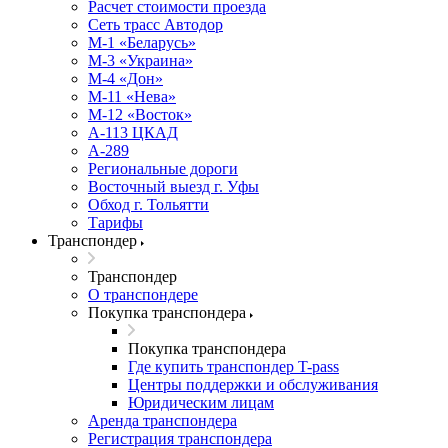
Расчет стоимости проезда
Сеть трасс Автодор
М-1 «Беларусь»
М-3 «Украина»
М-4 «Дон»
М-11 «Нева»
М-12 «Восток»
А-113 ЦКАД
А-289
Региональные дороги
Восточный выезд г. Уфы
Обход г. Тольятти
Тарифы
Транспондер
Транспондер
О транспондере
Покупка транспондера
Покупка транспондера
Где купить транспондер T-pass
Центры поддержки и обслуживания
Юридическим лицам
Аренда транспондера
Регистрация транспондера