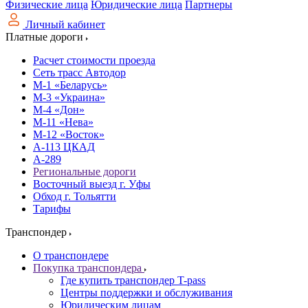
Физические лица
Юридические лица
Партнеры
Личный кабинет
Платные дороги
Расчет стоимости проезда
Сеть трасс Автодор
М-1 «Беларусь»
М-3 «Украина»
М-4 «Дон»
М-11 «Нева»
М-12 «Восток»
А-113 ЦКАД
А-289
Региональные дороги
Восточный выезд г. Уфы
Обход г. Тольятти
Тарифы
Транспондер
О транспондере
Покупка транспондера
Где купить транспондер T-pass
Центры поддержки и обслуживания
Юридическим лицам