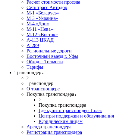
Расчет стоимости проезда
Сеть трасс Автодор
М-1 «Беларусь»
М-3 «Украина»
М-4 «Дон»
М-11 «Нева»
М-12 «Восток»
А-113 ЦКАД
А-289
Региональные дороги
Восточный выезд г. Уфы
Обход г. Тольятти
Тарифы
Транспондер
Транспондер
О транспондере
Покупка транспондера
Покупка транспондера
Где купить транспондер T-pass
Центры поддержки и обслуживания
Юридическим лицам
Аренда транспондера
Регистрация транспондера