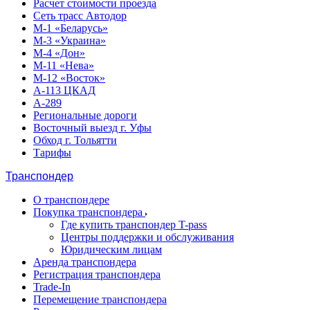
Расчет стоимости проезда
Сеть трасс Автодор
М-1 «Беларусь»
М-3 «Украина»
М-4 «Дон»
М-11 «Нева»
М-12 «Восток»
А-113 ЦКАД
А-289
Региональные дороги
Восточный выезд г. Уфы
Обход г. Тольятти
Тарифы
Транспондер
О транспондере
Покупка транспондера
Где купить транспондер T-pass
Центры поддержки и обслуживания
Юридическим лицам
Аренда транспондера
Регистрация транспондера
Trade-In
Перемещение транспондера