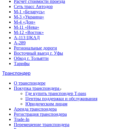
Расчет стоимости проезда
Сеть трасс Автодор
М-1 «Беларусь»
М-3 «Украина»
М-4 «Дон»
М-11 «Нева»
М-12 «Восток»
А-113 ЦКАД
А-289
Региональные дороги
Восточный выезд г. Уфы
Обход г. Тольятти
Тарифы
Транспондер
О транспондере
Покупка транспондера
Где купить транспондер T-pass
Центры поддержки и обслуживания
Юридическим лицам
Аренда транспондера
Регистрация транспондера
Trade-In
Перемещение транспондера