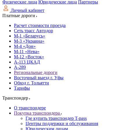
Физические лица
Юридические лица
Партнеры
Личный кабинет
Платные дороги
Расчет стоимости проезда
Сеть трасс Автодор
М-1 «Беларусь»
М-3 «Украина»
М-4 «Дон»
М-11 «Нева»
М-12 «Восток»
А-113 ЦКАД
А-289
Региональные дороги
Восточный выезд г. Уфы
Обход г. Тольятти
Тарифы
Транспондер
О транспондере
Покупка транспондера
Где купить транспондер T-pass
Центры поддержки и обслуживания
Юридическим лицам