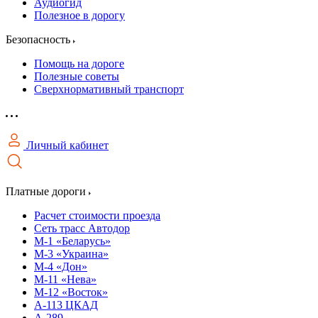
Аудиогид
Полезное в дорогу
Безопасность
Помощь на дороге
Полезные советы
Сверхнормативный транспорт
Личный кабинет
Платные дороги
Расчет стоимости проезда
Сеть трасс Автодор
М-1 «Беларусь»
М-3 «Украина»
М-4 «Дон»
М-11 «Нева»
М-12 «Восток»
А-113 ЦКАД
А-289