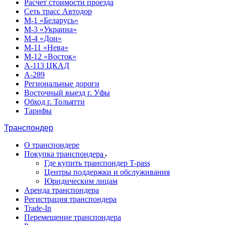
Расчет стоимости проезда
Сеть трасс Автодор
М-1 «Беларусь»
М-3 «Украина»
М-4 «Дон»
М-11 «Нева»
М-12 «Восток»
А-113 ЦКАД
А-289
Региональные дороги
Восточный выезд г. Уфы
Обход г. Тольятти
Тарифы
Транспондер
О транспондере
Покупка транспондера
Где купить транспондер T-pass
Центры поддержки и обслуживания
Юридическим лицам
Аренда транспондера
Регистрация транспондера
Trade-In
Перемещение транспондера