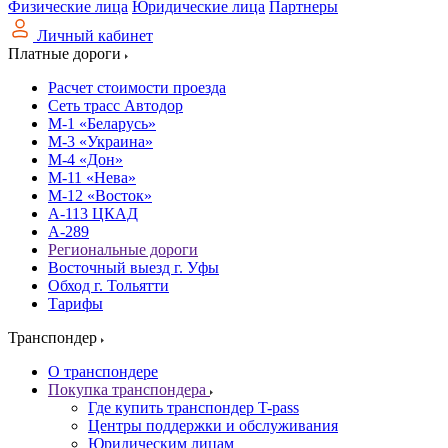
Физические лица
Юридические лица
Партнеры
Личный кабинет
Платные дороги
Расчет стоимости проезда
Сеть трасс Автодор
М-1 «Беларусь»
М-3 «Украина»
М-4 «Дон»
М-11 «Нева»
М-12 «Восток»
А-113 ЦКАД
А-289
Региональные дороги
Восточный выезд г. Уфы
Обход г. Тольятти
Тарифы
Транспондер
О транспондере
Покупка транспондера
Где купить транспондер T-pass
Центры поддержки и обслуживания
Юридическим лицам