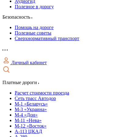
Аудиогид
Полезное в дорогу
Безопасность
Помощь на дороге
Полезные советы
Сверхнормативный транспорт
Личный кабинет
Платные дороги
Расчет стоимости проезда
Сеть трасс Автодор
М-1 «Беларусь»
М-3 «Украина»
М-4 «Дон»
М-11 «Нева»
М-12 «Восток»
А-113 ЦКАД
А-289