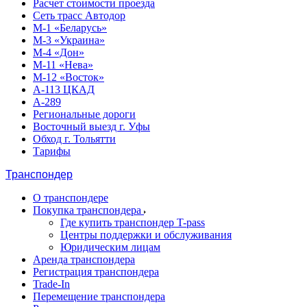
Расчет стоимости проезда
Сеть трасс Автодор
М-1 «Беларусь»
М-3 «Украина»
М-4 «Дон»
М-11 «Нева»
М-12 «Восток»
А-113 ЦКАД
А-289
Региональные дороги
Восточный выезд г. Уфы
Обход г. Тольятти
Тарифы
Транспондер
О транспондере
Покупка транспондера
Где купить транспондер T-pass
Центры поддержки и обслуживания
Юридическим лицам
Аренда транспондера
Регистрация транспондера
Trade-In
Перемещение транспондера