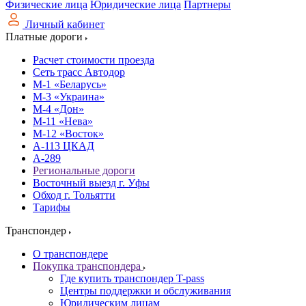
Физические лица
Юридические лица
Партнеры
Личный кабинет
Платные дороги
Расчет стоимости проезда
Сеть трасс Автодор
М-1 «Беларусь»
М-3 «Украина»
М-4 «Дон»
М-11 «Нева»
М-12 «Восток»
А-113 ЦКАД
А-289
Региональные дороги
Восточный выезд г. Уфы
Обход г. Тольятти
Тарифы
Транспондер
О транспондере
Покупка транспондера
Где купить транспондер T-pass
Центры поддержки и обслуживания
Юридическим лицам