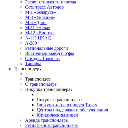
Расчет стоимости проезда
Сеть трасс Автодор
М-1 «Беларусь»
М-3 «Украина»
М-4 «Дон»
М-11 «Нева»
М-12 «Восток»
А-113 ЦКАД
А-289
Региональные дороги
Восточный выезд г. Уфы
Обход г. Тольятти
Тарифы
Транспондер
Транспондер
О транспондере
Покупка транспондера
Покупка транспондера
Где купить транспондер T-pass
Центры поддержки и обслуживания
Юридическим лицам
Аренда транспондера
Регистрация транспондера