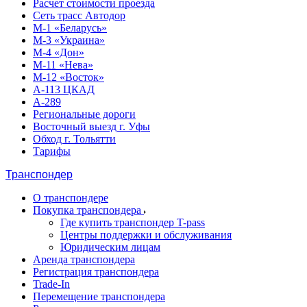
Расчет стоимости проезда
Сеть трасс Автодор
М-1 «Беларусь»
М-3 «Украина»
М-4 «Дон»
М-11 «Нева»
М-12 «Восток»
А-113 ЦКАД
А-289
Региональные дороги
Восточный выезд г. Уфы
Обход г. Тольятти
Тарифы
Транспондер
О транспондере
Покупка транспондера
Где купить транспондер T-pass
Центры поддержки и обслуживания
Юридическим лицам
Аренда транспондера
Регистрация транспондера
Trade-In
Перемещение транспондера