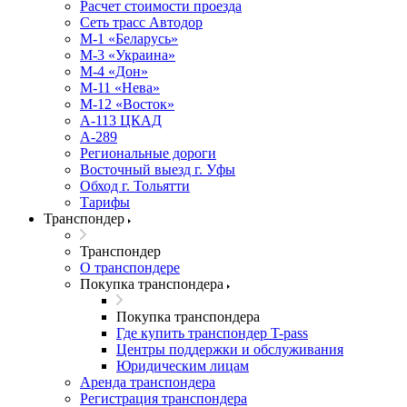
Расчет стоимости проезда
Сеть трасс Автодор
М-1 «Беларусь»
М-3 «Украина»
М-4 «Дон»
М-11 «Нева»
М-12 «Восток»
А-113 ЦКАД
А-289
Региональные дороги
Восточный выезд г. Уфы
Обход г. Тольятти
Тарифы
Транспондер
Транспондер
О транспондере
Покупка транспондера
Покупка транспондера
Где купить транспондер T-pass
Центры поддержки и обслуживания
Юридическим лицам
Аренда транспондера
Регистрация транспондера