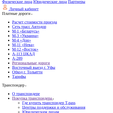
Физические лица
Юридические лица
Партнеры
Личный кабинет
Платные дороги
Расчет стоимости проезда
Сеть трасс Автодор
М-1 «Беларусь»
М-3 «Украина»
М-4 «Дон»
М-11 «Нева»
М-12 «Восток»
А-113 ЦКАД
А-289
Региональные дороги
Восточный выезд г. Уфы
Обход г. Тольятти
Тарифы
Транспондер
О транспондере
Покупка транспондера
Где купить транспондер T-pass
Центры поддержки и обслуживания
Юридическим лицам