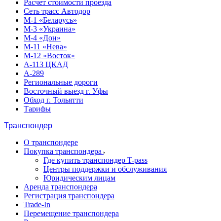
Расчет стоимости проезда
Сеть трасс Автодор
М-1 «Беларусь»
М-3 «Украина»
М-4 «Дон»
М-11 «Нева»
М-12 «Восток»
А-113 ЦКАД
А-289
Региональные дороги
Восточный выезд г. Уфы
Обход г. Тольятти
Тарифы
Транспондер
О транспондере
Покупка транспондера
Где купить транспондер T-pass
Центры поддержки и обслуживания
Юридическим лицам
Аренда транспондера
Регистрация транспондера
Trade-In
Перемещение транспондера