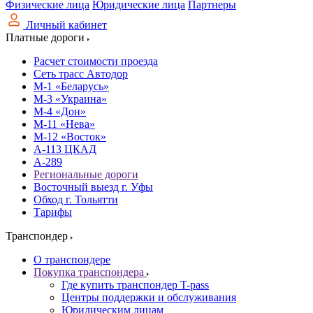
Физические лица
Юридические лица
Партнеры
Личный кабинет
Платные дороги
Расчет стоимости проезда
Сеть трасс Автодор
М-1 «Беларусь»
М-3 «Украина»
М-4 «Дон»
М-11 «Нева»
М-12 «Восток»
А-113 ЦКАД
А-289
Региональные дороги
Восточный выезд г. Уфы
Обход г. Тольятти
Тарифы
Транспондер
О транспондере
Покупка транспондера
Где купить транспондер T-pass
Центры поддержки и обслуживания
Юридическим лицам