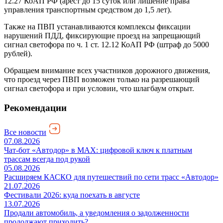
12.27 КоАП РФ (арест до 15 суток или лишение права
управления транспортным средством до 1,5 лет).
Также на ПВП устанавливаются комплексы фиксации
нарушений ПДД, фиксирующие проезд на запрещающий
сигнал светофора по ч. 1 ст. 12.12 КоАП РФ (штраф до 5000
рублей).
Обращаем внимание всех участников дорожного движения,
что проезд через ПВП возможен только на разрешающий
сигнал светофора и при условии, что шлагбаум открыт.
Рекомендации
Все новости
07.08.2026
Чат-бот «Автодор» в MAX: цифровой ключ к платным
трассам всегда под рукой
05.08.2026
Расширяем КАСКО для путешествий по сети трасс «Автодор»
21.07.2026
Фестивали 2026: куда поехать в августе
13.07.2026
Продали автомобиль, а уведомления о задолженности
продолжают приходить?