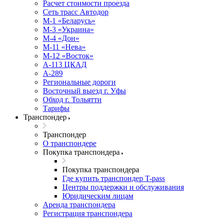
Расчет стоимости проезда
Сеть трасс Автодор
М-1 «Беларусь»
М-3 «Украина»
М-4 «Дон»
М-11 «Нева»
М-12 «Восток»
А-113 ЦКАД
А-289
Региональные дороги
Восточный выезд г. Уфы
Обход г. Тольятти
Тарифы
Транспондер
Транспондер
О транспондере
Покупка транспондера
Покупка транспондера
Где купить транспондер T-pass
Центры поддержки и обслуживания
Юридическим лицам
Аренда транспондера
Регистрация транспондера