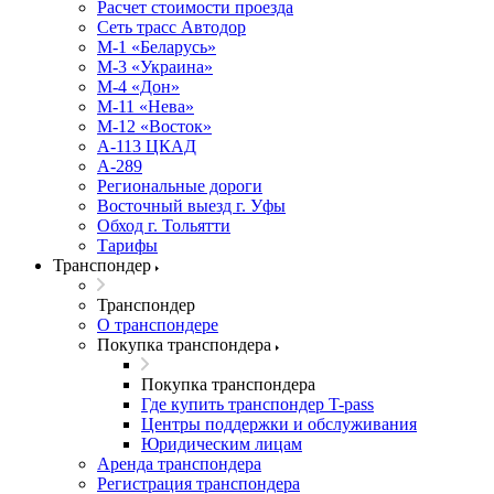
Расчет стоимости проезда
Сеть трасс Автодор
М-1 «Беларусь»
М-3 «Украина»
М-4 «Дон»
М-11 «Нева»
М-12 «Восток»
А-113 ЦКАД
А-289
Региональные дороги
Восточный выезд г. Уфы
Обход г. Тольятти
Тарифы
Транспондер
Транспондер
О транспондере
Покупка транспондера
Покупка транспондера
Где купить транспондер T-pass
Центры поддержки и обслуживания
Юридическим лицам
Аренда транспондера
Регистрация транспондера