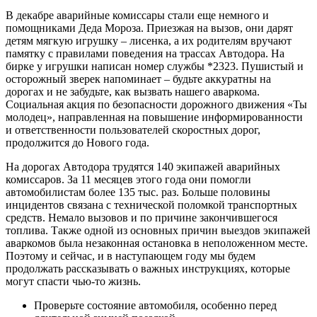
В декабре аварийные комиссары стали еще немного и
помощниками Деда Мороза. Приезжая на вызов, они дарят
детям мягкую игрушку – лисенка, а их родителям вручают
памятку с правилами поведения на трассах Автодора. На
бирке у игрушки написан номер службы *2323. Пушистый и
осторожный зверек напоминает – будьте аккуратны на
дорогах и не забудьте, как вызвать нашего аваркома.
Социальная акция по безопасности дорожного движения «Ты
молодец», направленная на повышение информированности
и ответственности пользователей скоростных дорог,
продолжится до Нового года.
На дорогах Автодора трудятся 140 экипажей аварийных
комиссаров. За 11 месяцев этого года они помогли
автомобилистам более 135 тыс. раз. Больше половины
инцидентов связана с технической поломкой транспортных
средств. Немало вызовов и по причине закончившегося
топлива. Также одной из основных причин выездов экипажей
аваркомов была незаконная остановка в неположенном месте.
Поэтому и сейчас, и в наступающем году мы будем
продолжать рассказывать о важных инструкциях, которые
могут спасти чью-то жизнь.
Проверьте состояние автомобиля, особенно перед