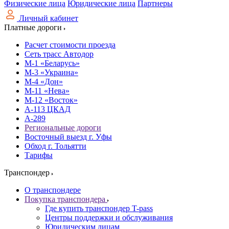
Физические лица
Юридические лица
Партнеры
Личный кабинет
Платные дороги
Расчет стоимости проезда
Сеть трасс Автодор
М-1 «Беларусь»
М-3 «Украина»
М-4 «Дон»
М-11 «Нева»
М-12 «Восток»
А-113 ЦКАД
А-289
Региональные дороги
Восточный выезд г. Уфы
Обход г. Тольятти
Тарифы
Транспондер
О транспондере
Покупка транспондера
Где купить транспондер T-pass
Центры поддержки и обслуживания
Юридическим лицам