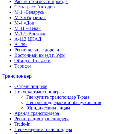
Расчет стоимости проезда
Сеть трасс Автодор
М-1 «Беларусь»
М-3 «Украина»
М-4 «Дон»
М-11 «Нева»
М-12 «Восток»
А-113 ЦКАД
А-289
Региональные дороги
Восточный выезд г. Уфы
Обход г. Тольятти
Тарифы
Транспондер
О транспондере
Покупка транспондера
Где купить транспондер T-pass
Центры поддержки и обслуживания
Юридическим лицам
Аренда транспондера
Регистрация транспондера
Trade-In
Перемещение транспондера