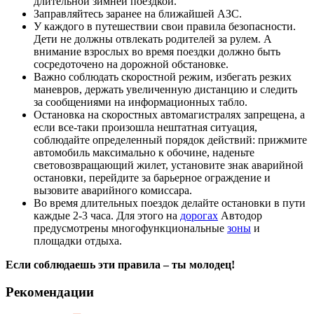
длительной зимней поездкой.
Заправляйтесь заранее на ближайшей АЗС.
У каждого в путешествии свои правила безопасности.
Дети не должны отвлекать родителей за рулем. А
внимание взрослых во время поездки должно быть
сосредоточено на дорожной обстановке.
Важно соблюдать скоростной режим, избегать резких
маневров, держать увеличенную дистанцию и следить
за сообщениями на информационных табло.
Остановка на скоростных автомагистралях запрещена, а
если все-таки произошла нештатная ситуация,
соблюдайте определенный порядок действий: прижмите
автомобиль максимально к обочине, наденьте
световозвращающий жилет, установите знак аварийной
остановки, перейдите за барьерное ограждение и
вызовите аварийного комиссара.
Во время длительных поездок делайте остановки в пути
каждые 2-3 часа. Для этого на
дорогах
Автодор
предусмотрены многофункциональные
зоны
и
площадки отдыха.
Если соблюдаешь эти правила – ты молодец!
Рекомендации