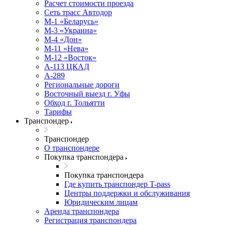
Расчет стоимости проезда
Сеть трасс Автодор
М-1 «Беларусь»
М-3 «Украина»
М-4 «Дон»
М-11 «Нева»
М-12 «Восток»
А-113 ЦКАД
А-289
Региональные дороги
Восточный выезд г. Уфы
Обход г. Тольятти
Тарифы
Транспондер
Транспондер
О транспондере
Покупка транспондера
Покупка транспондера
Где купить транспондер T-pass
Центры поддержки и обслуживания
Юридическим лицам
Аренда транспондера
Регистрация транспондера