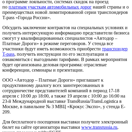
о программе лояльности, системах скидок на проезд
по
платным участкам автомобильных дорог
нашей страны и о
преимуществах новой лимитированной серии транспондеров
T-рass «Города России».
Обсудить заключение контрактов на специальных условиях и
получить интересующую информацию представители бизнеса
смогут у квалифицированных специалистов «Автодор –
Платные Дороги» в режиме переговоров. У стенда все
участники будут иметь возможность приобрести
транспондер
T-рass
, получить инструкции по его эксплуатации и
ознакомиться с выгодными тарифами. В рамках мероприятия
будет организована деловая программа: отраслевые
конференции, семинары и презентации.
ООО «Автодор – Платные Дороги» приглашает к
продуктивному диалогу всех заинтересованных в
сотрудничестве представителей компаний в период 17-18
апреля с 10:00 до 18:00, а также 19 апреля с 10:00 до 16:00 на
23-й Международной выставке TransRussia/TransLogistica в
Москве, в павильоне № 3 МВЦ «Крокус Экспо», у стенда E-
209.
Для бесплатного посещения выставки получите электронный
билет на сайте организатора выставки
www.transrussia.ru
,