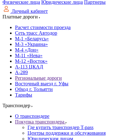
Физические лица
Юридические лица
Партнеры
Личный кабинет
Платные дороги
Расчет стоимости проезда
Сеть трасс Автодор
М-1 «Беларусь»
М-3 «Украина»
М-4 «Дон»
М-11 «Нева»
М-12 «Восток»
А-113 ЦКАД
А-289
Региональные дороги
Восточный выезд г. Уфы
Обход г. Тольятти
Тарифы
Транспондер
О транспондере
Покупка транспондера
Где купить транспондер T-pass
Центры поддержки и обслуживания
Юридическим лицам