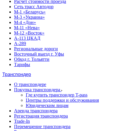
Расчет стоимости проезда
Сеть трасс Автодор
М-1 «Беларусь»
М-3 «Украина»
М-4 «Дон»
М-11 «Нева»
М-12 «Восток»
А-113 ЦКАД
А-289
Региональные дороги
Восточный выезд г. Уфы
Обход г. Тольятти
Тарифы
Транспондер
О транспондере
Покупка транспондера
Где купить транспондер T-pass
Центры поддержки и обслуживания
Юридическим лицам
Аренда транспондера
Регистрация транспондера
Trade-In
Перемещение транспондера