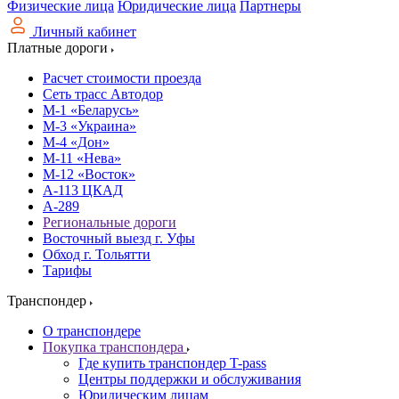
Физические лица
Юридические лица
Партнеры
Личный кабинет
Платные дороги
Расчет стоимости проезда
Сеть трасс Автодор
М-1 «Беларусь»
М-3 «Украина»
М-4 «Дон»
М-11 «Нева»
М-12 «Восток»
А-113 ЦКАД
А-289
Региональные дороги
Восточный выезд г. Уфы
Обход г. Тольятти
Тарифы
Транспондер
О транспондере
Покупка транспондера
Где купить транспондер T-pass
Центры поддержки и обслуживания
Юридическим лицам