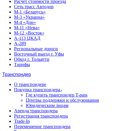
Расчет стоимости проезда
Сеть трасс Автодор
М-1 «Беларусь»
М-3 «Украина»
М-4 «Дон»
М-11 «Нева»
М-12 «Восток»
А-113 ЦКАД
А-289
Региональные дороги
Восточный выезд г. Уфы
Обход г. Тольятти
Тарифы
Транспондер
О транспондере
Покупка транспондера
Где купить транспондер T-pass
Центры поддержки и обслуживания
Юридическим лицам
Аренда транспондера
Регистрация транспондера
Trade-In
Перемещение транспондера