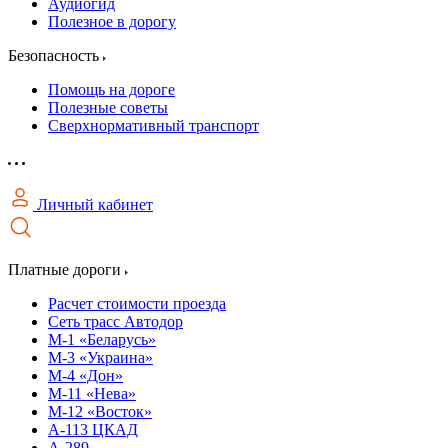
Аудиогид
Полезное в дорогу
Безопасность
Помощь на дороге
Полезные советы
Сверхнормативный транспорт
Личный кабинет
Платные дороги
Расчет стоимости проезда
Сеть трасс Автодор
М-1 «Беларусь»
М-3 «Украина»
М-4 «Дон»
М-11 «Нева»
М-12 «Восток»
А-113 ЦКАД
А-289