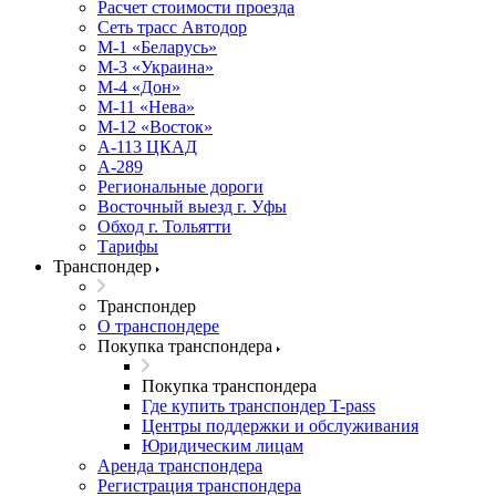
Расчет стоимости проезда
Сеть трасс Автодор
М-1 «Беларусь»
М-3 «Украина»
М-4 «Дон»
М-11 «Нева»
М-12 «Восток»
А-113 ЦКАД
А-289
Региональные дороги
Восточный выезд г. Уфы
Обход г. Тольятти
Тарифы
Транспондер
Транспондер
О транспондере
Покупка транспондера
Покупка транспондера
Где купить транспондер T-pass
Центры поддержки и обслуживания
Юридическим лицам
Аренда транспондера
Регистрация транспондера