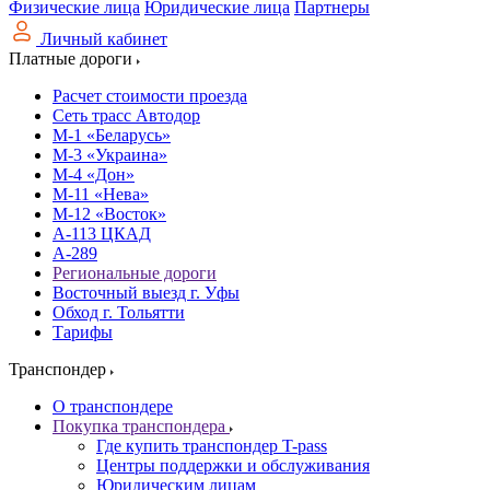
Физические лица
Юридические лица
Партнеры
Личный кабинет
Платные дороги
Расчет стоимости проезда
Сеть трасс Автодор
М-1 «Беларусь»
М-3 «Украина»
М-4 «Дон»
М-11 «Нева»
М-12 «Восток»
А-113 ЦКАД
А-289
Региональные дороги
Восточный выезд г. Уфы
Обход г. Тольятти
Тарифы
Транспондер
О транспондере
Покупка транспондера
Где купить транспондер T-pass
Центры поддержки и обслуживания
Юридическим лицам