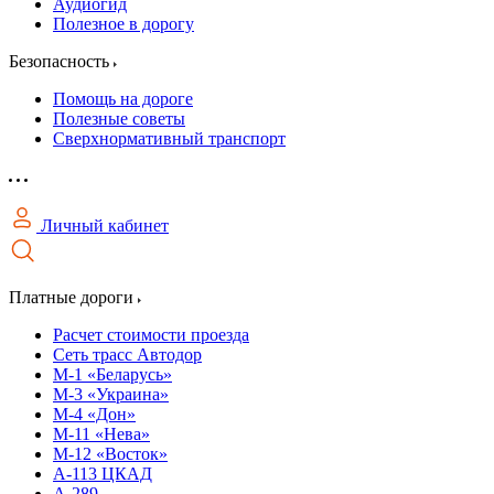
Аудиогид
Полезное в дорогу
Безопасность
Помощь на дороге
Полезные советы
Сверхнормативный транспорт
Личный кабинет
Платные дороги
Расчет стоимости проезда
Сеть трасс Автодор
М-1 «Беларусь»
М-3 «Украина»
М-4 «Дон»
М-11 «Нева»
М-12 «Восток»
А-113 ЦКАД
А-289