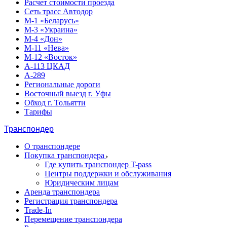
Расчет стоимости проезда
Сеть трасс Автодор
М-1 «Беларусь»
М-3 «Украина»
М-4 «Дон»
М-11 «Нева»
М-12 «Восток»
А-113 ЦКАД
А-289
Региональные дороги
Восточный выезд г. Уфы
Обход г. Тольятти
Тарифы
Транспондер
О транспондере
Покупка транспондера
Где купить транспондер T-pass
Центры поддержки и обслуживания
Юридическим лицам
Аренда транспондера
Регистрация транспондера
Trade-In
Перемещение транспондера