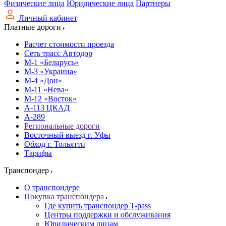
Физические лица
Юридические лица
Партнеры
Личный кабинет
Платные дороги
Расчет стоимости проезда
Сеть трасс Автодор
М-1 «Беларусь»
М-3 «Украина»
М-4 «Дон»
М-11 «Нева»
М-12 «Восток»
А-113 ЦКАД
А-289
Региональные дороги
Восточный выезд г. Уфы
Обход г. Тольятти
Тарифы
Транспондер
О транспондере
Покупка транспондера
Где купить транспондер T-pass
Центры поддержки и обслуживания
Юридическим лицам