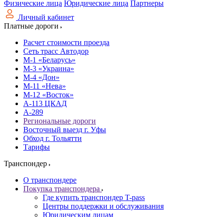
Физические лица
Юридические лица
Партнеры
Личный кабинет
Платные дороги
Расчет стоимости проезда
Сеть трасс Автодор
М-1 «Беларусь»
М-3 «Украина»
М-4 «Дон»
М-11 «Нева»
М-12 «Восток»
А-113 ЦКАД
А-289
Региональные дороги
Восточный выезд г. Уфы
Обход г. Тольятти
Тарифы
Транспондер
О транспондере
Покупка транспондера
Где купить транспондер T-pass
Центры поддержки и обслуживания
Юридическим лицам