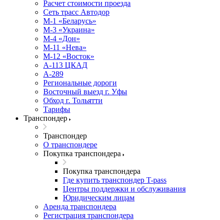
Расчет стоимости проезда
Сеть трасс Автодор
М-1 «Беларусь»
М-3 «Украина»
М-4 «Дон»
М-11 «Нева»
М-12 «Восток»
А-113 ЦКАД
А-289
Региональные дороги
Восточный выезд г. Уфы
Обход г. Тольятти
Тарифы
Транспондер
Транспондер
О транспондере
Покупка транспондера
Покупка транспондера
Где купить транспондер T-pass
Центры поддержки и обслуживания
Юридическим лицам
Аренда транспондера
Регистрация транспондера