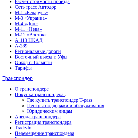
Расчет стоимости проезда
Сеть трасс Автодор
М-1 «Беларусь»
М-3 «Украина»
М-4 «Дон»
М-11 «Нева»
М-12 «Восток»
А-113 ЦКАД
А-289
Региональные дороги
Восточный выезд г. Уфы
Обход г. Тольятти
Тарифы
Транспондер
О транспондере
Покупка транспондера
Где купить транспондер T-pass
Центры поддержки и обслуживания
Юридическим лицам
Аренда транспондера
Регистрация транспондера
Trade-In
Перемещение транспондера