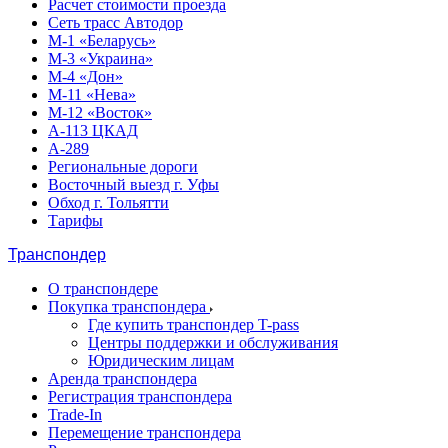
Расчет стоимости проезда
Сеть трасс Автодор
М-1 «Беларусь»
М-3 «Украина»
М-4 «Дон»
М-11 «Нева»
М-12 «Восток»
А-113 ЦКАД
А-289
Региональные дороги
Восточный выезд г. Уфы
Обход г. Тольятти
Тарифы
Транспондер
О транспондере
Покупка транспондера
Где купить транспондер T-pass
Центры поддержки и обслуживания
Юридическим лицам
Аренда транспондера
Регистрация транспондера
Trade-In
Перемещение транспондера