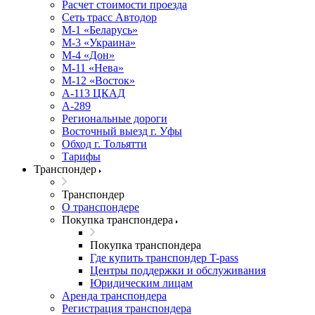
Расчет стоимости проезда
Сеть трасс Автодор
М-1 «Беларусь»
М-3 «Украина»
М-4 «Дон»
М-11 «Нева»
М-12 «Восток»
А-113 ЦКАД
А-289
Региональные дороги
Восточный выезд г. Уфы
Обход г. Тольятти
Тарифы
Транспондер
Транспондер
О транспондере
Покупка транспондера
Покупка транспондера
Где купить транспондер T-pass
Центры поддержки и обслуживания
Юридическим лицам
Аренда транспондера
Регистрация транспондера