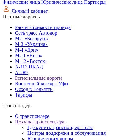
Физические лица
Юридические лица
Партнеры
Личный кабинет
Платные дороги
Расчет стоимости проезда
Сеть трасс Автодор
М-1 «Беларусь»
М-3 «Украина»
М-4 «Дон»
М-11 «Нева»
М-12 «Восток»
А-113 ЦКАД
А-289
Региональные дороги
Восточный выезд г. Уфы
Обход г. Тольятти
Тарифы
Транспондер
О транспондере
Покупка транспондера
Где купить транспондер T-pass
Центры поддержки и обслуживания
Юридическим лицам