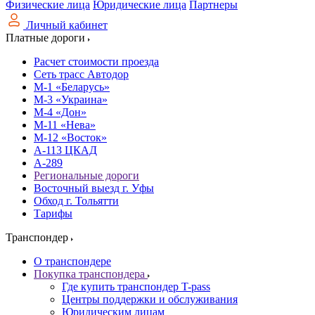
Физические лица
Юридические лица
Партнеры
Личный кабинет
Платные дороги
Расчет стоимости проезда
Сеть трасс Автодор
М-1 «Беларусь»
М-3 «Украина»
М-4 «Дон»
М-11 «Нева»
М-12 «Восток»
А-113 ЦКАД
А-289
Региональные дороги
Восточный выезд г. Уфы
Обход г. Тольятти
Тарифы
Транспондер
О транспондере
Покупка транспондера
Где купить транспондер T-pass
Центры поддержки и обслуживания
Юридическим лицам