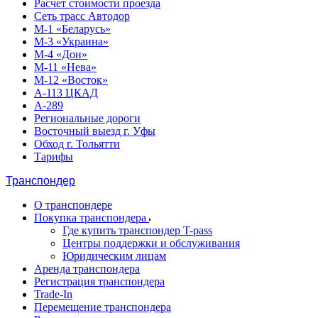
Расчет стоимости проезда
Сеть трасс Автодор
М-1 «Беларусь»
М-3 «Украина»
М-4 «Дон»
М-11 «Нева»
М-12 «Восток»
А-113 ЦКАД
А-289
Региональные дороги
Восточный выезд г. Уфы
Обход г. Тольятти
Тарифы
Транспондер
О транспондере
Покупка транспондера
Где купить транспондер T-pass
Центры поддержки и обслуживания
Юридическим лицам
Аренда транспондера
Регистрация транспондера
Trade-In
Перемещение транспондера