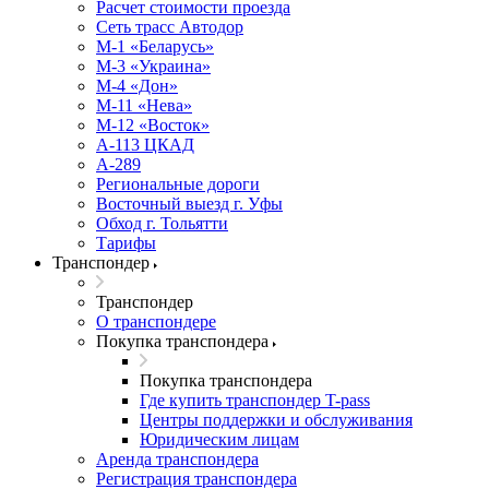
Расчет стоимости проезда
Сеть трасс Автодор
М-1 «Беларусь»
М-3 «Украина»
М-4 «Дон»
М-11 «Нева»
М-12 «Восток»
А-113 ЦКАД
А-289
Региональные дороги
Восточный выезд г. Уфы
Обход г. Тольятти
Тарифы
Транспондер
Транспондер
О транспондере
Покупка транспондера
Покупка транспондера
Где купить транспондер T-pass
Центры поддержки и обслуживания
Юридическим лицам
Аренда транспондера
Регистрация транспондера