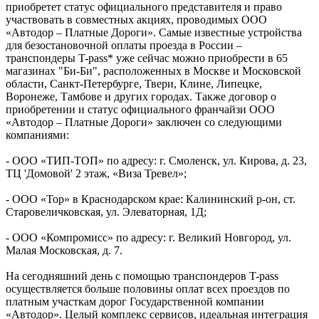
приобретет статус официального представителя и право
участвовать в совместных акциях, проводимых ООО
«Автодор – Платные Дороги». Самые известные устройства
для безостановочной оплаты проезда в России –
транспондеры T-pass* уже сейчас можно приобрести в 65
магазинах "Би-Би", расположенных в Москве и Московской
области, Санкт-Петербурге, Твери, Клине, Липецке,
Воронеже, Тамбове и других городах. Также договор о
приобретении и статус официального франчайзи ООО
«Автодор – Платные Дороги» заключен со следующими
компаниями:
- ООО «ТИП-ТОП» по адресу: г. Смоленск, ул. Кирова, д. 23,
ТЦ 'Домовой' 2 этаж, «Виза Тревел»;
- ООО «Тор» в Краснодарском крае: Калининский р-он, ст.
Старовеличковская, ул. Элеваторная, 1Д;
- ООО «Компромисс» по адресу: г. Великий Новгород, ул.
Малая Московская, д. 7.
На сегодняшний день с помощью транспондеров T-pass
осуществляется больше половины оплат всех проездов по
платным участкам дорог Государственной компании
«Автодор». Целый комплекс сервисов, идеальная интеграция